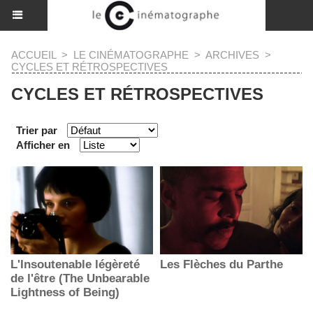
ACCUEIL
>
LE CINÉMATOGRAPHE
>
ARCHIVES
>
CYCLES ET RÉTROSPECTIVES
CYCLES ET RÉTROSPECTIVES
Trier par
Afficher en
L'Insoutenable légèreté
Les Flèches du Parthe
de l'être (The Unbearable
Lightness of Being)