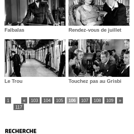
Falbalas
Rendez-vous de juillet
Le Trou
Touchez pas au Grisbi
1
...
«
103
104
105
106
107
108
109
»
...
117