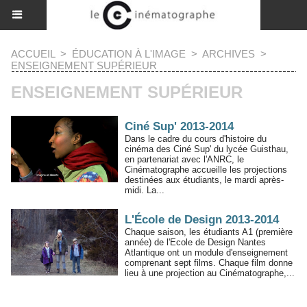
ACCUEIL
>
ÉDUCATION À L'IMAGE
>
ARCHIVES
>
ENSEIGNEMENT SUPÉRIEUR
ENSEIGNEMENT SUPÉRIEUR
Ciné Sup' 2013-2014
Dans le cadre du cours d'histoire du
cinéma des Ciné Sup' du lycée Guisthau,
en partenariat avec l'ANRC, le
Cinématographe accueille les projections
destinées aux étudiants, le mardi après-
midi. La...
L'École de Design 2013-2014
Chaque saison, les étudiants A1 (première
année) de l'Ecole de Design Nantes
Atlantique ont un module d'enseignement
comprenant sept films. Chaque film donne
lieu à une projection au Cinématographe,...
1
...
«
5
6
7
8
9
10
11