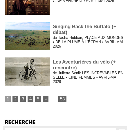
CINÉ VENDREDI • AVRIL-MAI 2026
Singing Back the Buffalo (+
débat)
de Tasha Hubbard PLACE AUX MONDES
• DE LA PLUME À L'ÉCRAN • AVRIL-MAI
2026
Les Aventurières du vélo (+
rencontre)
de Juliette Senik LES INCREVABLES EN
SELLE • CINÉ FEMMES • AVRIL-MAI
2026
1
2
3
4
5
»
...
53