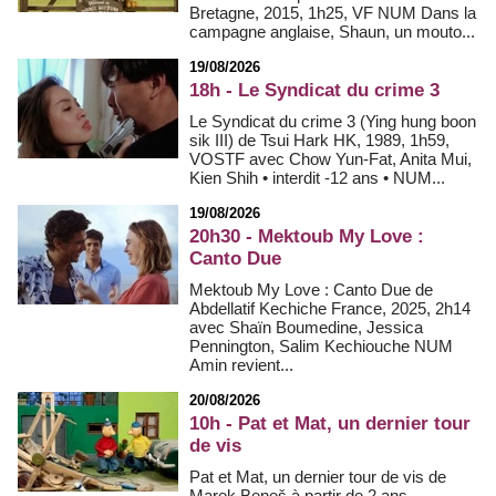
Bretagne, 2015, 1h25, VF NUM Dans la
campagne anglaise, Shaun, un mouto...
19/08/2026
18h - Le Syndicat du crime 3
Le Syndicat du crime 3 (Ying hung boon
sik III) de Tsui Hark HK, 1989, 1h59,
VOSTF avec Chow Yun-Fat, Anita Mui,
Kien Shih • interdit -12 ans • NUM...
19/08/2026
20h30 - Mektoub My Love :
Canto Due
Mektoub My Love : Canto Due de
Abdellatif Kechiche France, 2025, 2h14
avec Shaïn Boumedine, Jessica
Pennington, Salim Kechiouche NUM
Amin revient...
20/08/2026
10h - Pat et Mat, un dernier tour
de vis
Pat et Mat, un dernier tour de vis de
Marek Beneš à partir de 2 ans