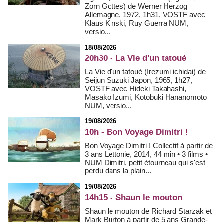
Zorn Gottes) de Werner Herzog
Allemagne, 1972, 1h31, VOSTF avec
Klaus Kinski, Ruy Guerra NUM,
versio...
18/08/2026
20h30 - La Vie d'un tatoué
La Vie d'un tatoué (Irezumi ichidai) de
Seijun Suzuki Japon, 1965, 1h27,
VOSTF avec Hideki Takahashi,
Masako Izumi, Kotobuki Hananomoto
NUM, versio...
19/08/2026
10h - Bon Voyage Dimitri !
Bon Voyage Dimitri ! Collectif à partir de
3 ans Lettonie, 2014, 44 min • 3 films •
NUM Dimitri, petit étourneau qui s'est
perdu dans la plain...
19/08/2026
14h15 - Shaun le mouton
Shaun le mouton de Richard Starzak et
Mark Burton à partir de 5 ans Grande-