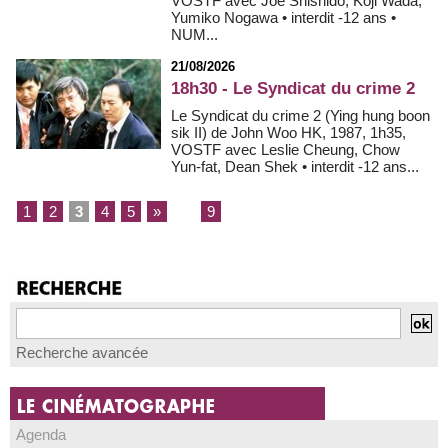
VOSTF avec Joe Shishido, Koji Wada,
Yumiko Nogawa • interdit -12 ans •
NUM...
21/08/2026
18h30 - Le Syndicat du crime 2
Le Syndicat du crime 2 (Ying hung boon
sik II) de John Woo HK, 1987, 1h35,
VOSTF avec Leslie Cheung, Chow
Yun-fat, Dean Shek • interdit -12 ans...
1
2
3
4
5
»
...
9
Recherche avancée
Agenda