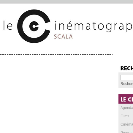
Recher
Agend
Films
Cinéma
Progra