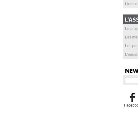
Liens ut
Le proje
Les me
Les par
L'équip
Facebo