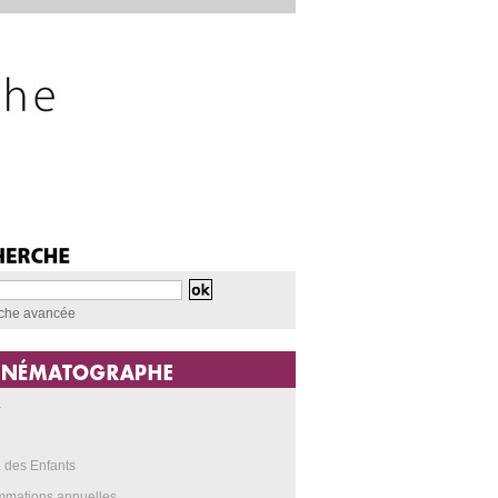
che avancée
a
 des Enfants
mmations annuelles