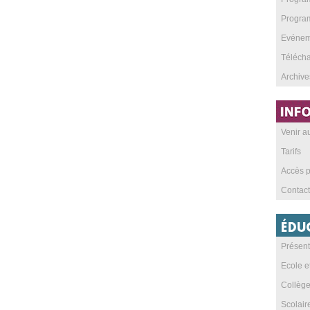
Program
Evéneme
Téléch
Archive
Venir 
Tarifs
Accès p
Contact
Présent
Ecole e
Collèg
Scolai