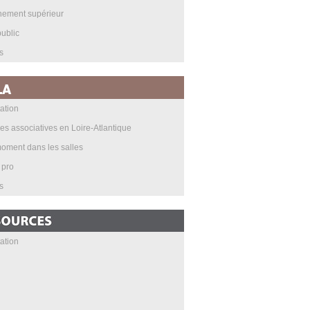
nement supérieur
ublic
s
ation
les associatives en Loire-Atlantique
oment dans les salles
 pro
s
ation