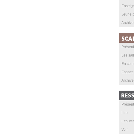
Enseig
Jeune p
Archive
Présent
Les sal
En ce m
Espace
Archive
Présent
Lire
Écouter
Voir