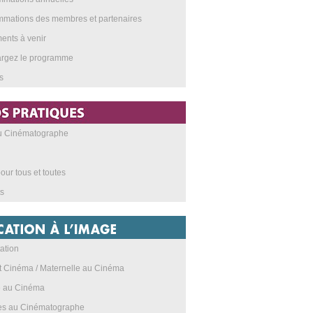
mations des membres et partenaires
nts à venir
argez le programme
s
au Cinématographe
our tous et toutes
s
ation
t Cinéma / Maternelle au Cinéma
e au Cinéma
res au Cinématographe