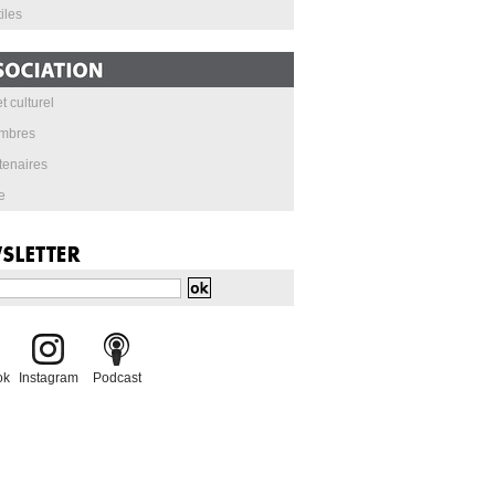
iles
t culturel
mbres
tenaires
e
ok
Instagram
Podcast