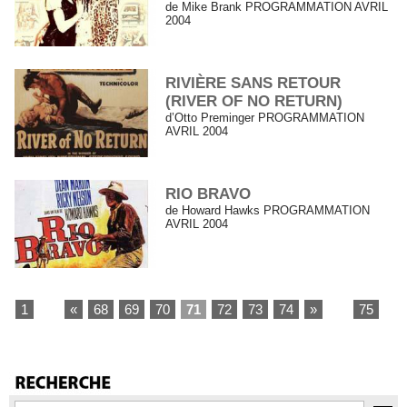
de Mike Brank PROGRAMMATION AVRIL
2004
RIVIÈRE SANS RETOUR
(RIVER OF NO RETURN)
d’Otto Preminger PROGRAMMATION
AVRIL 2004
RIO BRAVO
de Howard Hawks PROGRAMMATION
AVRIL 2004
1
...
«
68
69
70
71
72
73
74
»
...
75