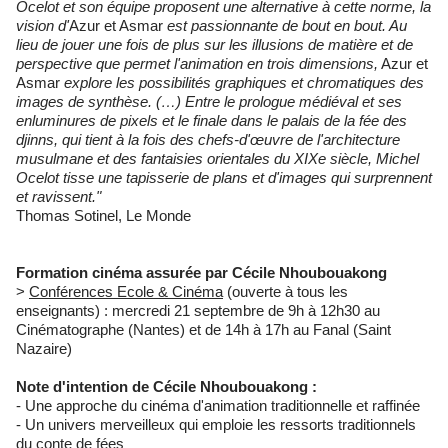
Ocelot et son équipe proposent une alternative à cette norme, la
vision d'
Azur et Asmar
est passionnante de bout en bout. Au
lieu de jouer une fois de plus sur les illusions de matière et de
perspective que permet l'animation en trois dimensions,
Azur et
Asmar
explore les possibilités graphiques et chromatiques des
images de synthèse. (…) Entre le prologue médiéval et ses
enluminures de pixels et le finale dans le palais de la fée des
djinns, qui tient à la fois des chefs-d'œuvre de l'architecture
musulmane et des fantaisies orientales du XIXe siècle, Michel
Ocelot tisse une tapisserie de plans et d'images qui surprennent
et ravissent."
Thomas Sotinel, Le Monde
Formation cinéma assurée par Cécile Nhoubouakong
>
Conférences Ecole & Cinéma
(ouverte à tous les
enseignants) : mercredi 21 septembre de 9h à 12h30 au
Cinématographe (Nantes) et de 14h à 17h au Fanal (Saint
Nazaire)
Note d'intention de Cécile Nhoubouakong :
- Une approche du cinéma d'animation traditionnelle et raffinée
- Un univers merveilleux qui emploie les ressorts traditionnels
du conte de fées