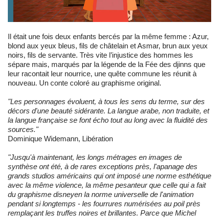
Il était une fois deux enfants bercés par la même femme : Azur,
blond aux yeux bleus, fils de châtelain et Asmar, brun aux yeux
noirs, fils de servante. Très vite l’injustice des hommes les
sépare mais, marqués par la légende de la Fée des djinns que
leur racontait leur nourrice, une quête commune les réunit à
nouveau. Un conte coloré au graphisme original.
"Les personnages évoluent, à tous les sens du terme, sur des
décors d'une beauté sidérante. La langue arabe, non traduite, et
la langue française se font écho tout au long avec la fluidité des
sources."
Dominique Widemann, Libération
"Jusqu'à maintenant, les longs métrages en images de
synthèse ont été, à de rares exceptions près, l'apanage des
grands studios américains qui ont imposé une norme esthétique
avec la même violence, la même pesanteur que celle qui a fait
du graphisme disneyen la norme universelle de l'animation
pendant si longtemps - les fourrures numérisées au poil près
remplaçant les truffes noires et brillantes. Parce que Michel