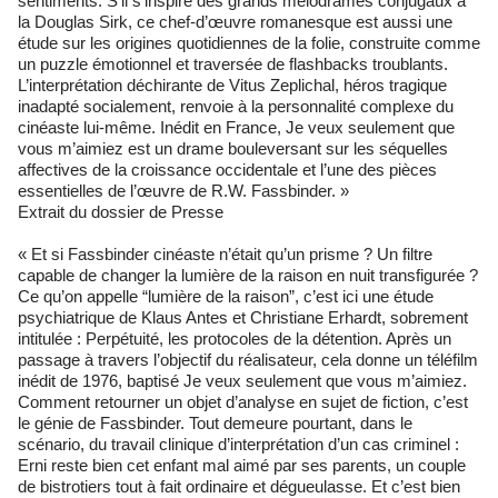
sentiments. S’il s’inspire des grands mélodrames conjugaux à
la Douglas Sirk, ce chef-d’œuvre romanesque est aussi une
étude sur les origines quotidiennes de la folie, construite comme
un puzzle émotionnel et traversée de flashbacks troublants.
L’interprétation déchirante de Vitus Zeplichal, héros tragique
inadapté socialement, renvoie à la personnalité complexe du
cinéaste lui-même. Inédit en France, Je veux seulement que
vous m’aimiez est un drame bouleversant sur les séquelles
affectives de la croissance occidentale et l’une des pièces
essentielles de l’œuvre de R.W. Fassbinder. »
Extrait du dossier de Presse
« Et si Fassbinder cinéaste n’était qu’un prisme ? Un filtre
capable de changer la lumière de la raison en nuit transfigurée ?
Ce qu’on appelle “lumière de la raison”, c’est ici une étude
psychiatrique de Klaus Antes et Christiane Erhardt, sobrement
intitulée : Perpétuité, les protocoles de la détention. Après un
passage à travers l’objectif du réalisateur, cela donne un téléfilm
inédit de 1976, baptisé Je veux seulement que vous m’aimiez.
Comment retourner un objet d’analyse en sujet de fiction, c’est
le génie de Fassbinder. Tout demeure pourtant, dans le
scénario, du travail clinique d’interprétation d’un cas criminel :
Erni reste bien cet enfant mal aimé par ses parents, un couple
de bistrotiers tout à fait ordinaire et dégueulasse. Et c’est bien