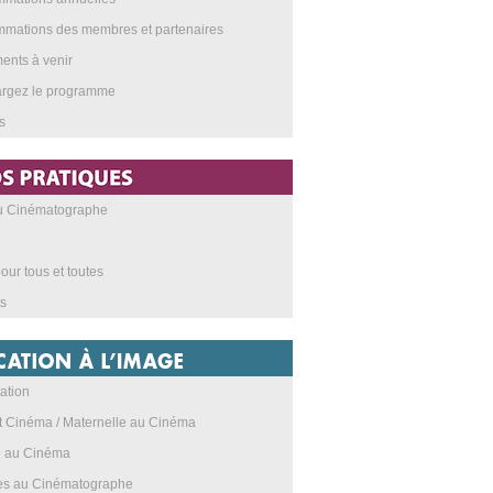
mations des membres et partenaires
nts à venir
argez le programme
s
au Cinématographe
our tous et toutes
s
ation
t Cinéma / Maternelle au Cinéma
e au Cinéma
res au Cinématographe