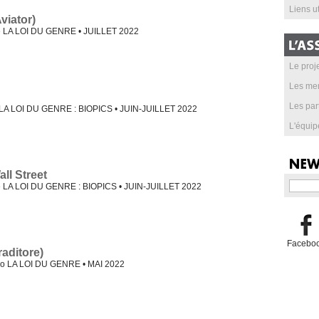
Liens ut
viator)
e LA LOI DU GENRE • JUILLET 2022
Le proje
Les me
Les par
 LA LOI DU GENRE : BIOPICS • JUIN-JUILLET 2022
L'équip
ll Street
e LA LOI DU GENRE : BIOPICS • JUIN-JUILLET 2022
Facebo
Traditore)
io LA LOI DU GENRE • MAI 2022