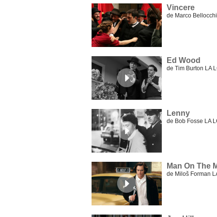
Vincere
de Marco Bellocch
Ed Wood
de Tim Burton LA
Lenny
de Bob Fosse LA 
Man On The 
de Miloš Forman 