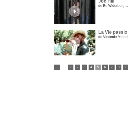
Joe Hill
de Bo Widerberg 
La Vie passio
de Vincente Minne
1
...
«
2
3
4
5
6
7
8
»