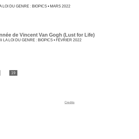
LA LOI DU GENRE : BIOPICS • MARS 2022
nnée de Vincent Van Gogh (Lust for Life)
lli LA LOI DU GENRE : BIOPICS • FÉVRIER 2022
...
19
Credits