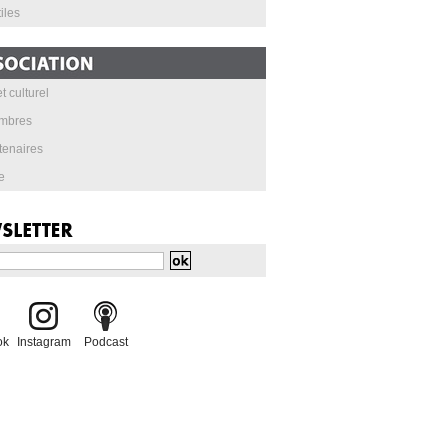
iles
t culturel
mbres
tenaires
e
ok
Instagram
Podcast