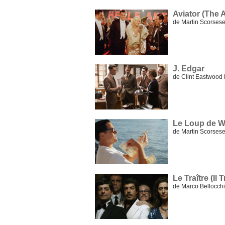
Aviator (The A
de Martin Scorses
J. Edgar
de Clint Eastwood
Le Loup de Wa
de Martin Scorses
Le Traître (Il 
de Marco Bellocch