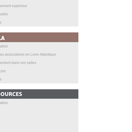
nement supérieur
ublic
s
ation
les associatives en Loire-Atlantique
oment dans vos salles
 pro
s
ation