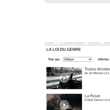
ACCUEIL
>
LE CINÉMATOGRAPHE
>
ARCHIVES
>
PRO
LA LOI DU GENRE
Trier par
Afficher
Trains étroit
de Jiri Menzel LA
La Roue
d’Abel Gance LA 