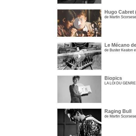
Hugo Cabret 
de Martin Scorse
Le Mécano de 
de Buster Keaton
Biopics
LA LOI DU GENRE 
Raging Bull
de Martin Scorses