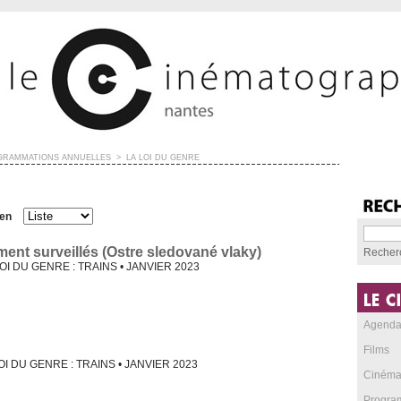
GRAMMATIONS ANNUELLES
>
LA LOI DU GENRE
 en
ement surveillés (Ostre sledované vlaky)
Recher
 LOI DU GENRE : TRAINS • JANVIER 2023
Agend
Films
LOI DU GENRE : TRAINS • JANVIER 2023
Cinéma
Progra