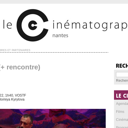
RES ET PARTENAIRES
+ rencontre)
Recher
022, 1h40, VOSTF
olomiya Kyrylova
Agend
Films
Cinéma
Progra