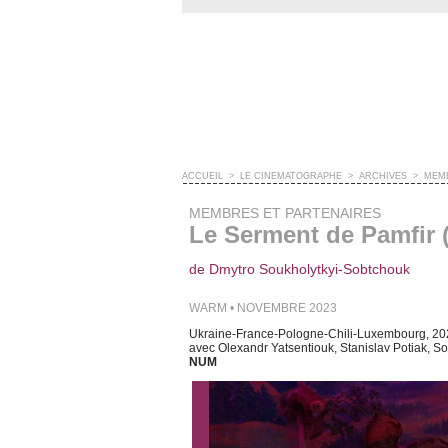
ACCUEIL
>
LE CINÉMATOGRAPHE
>
ARCHIVES
>
MEMB
MEMBRES ET PARTENAIRES
Le Serment de Pamfir (
de Dmytro Soukholytkyi-Sobtchouk
WARM • NOVEMBRE 2023
Ukraine-France-Pologne-Chili-Luxembourg, 2
avec Olexandr Yatsentiouk, Stanislav Potiak, S
NUM