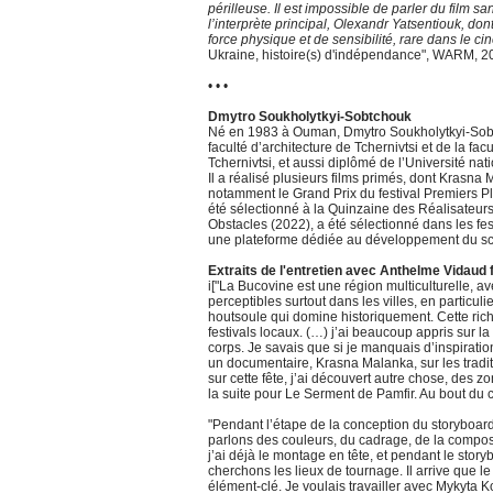
périlleuse. Il est impossible de parler du film
l’interprète principal, Olexandr Yatsentiouk, don
force physique et de sensibilité, rare dans le c
Ukraine, histoire(s) d'indépendance", WARM, 2
• • •
Dmytro Soukholytkyi-Sobtchouk
Né en 1983 à Ouman, Dmytro Soukholytkyi-Sobtcho
faculté d’architecture de Tchernivtsi et de la fa
Tchernivtsi, et aussi diplômé de l’Université na
Il a réalisé plusieurs films primés, dont Krasna
notamment le Grand Prix du festival Premiers P
été sélectionné à la Quinzaine des Réalisateurs 
Obstacles (2022), a été sélectionné dans les fe
une plateforme dédiée au développement du scé
Extraits de l'entretien avec Anthelme Vidaud f
i["La Bucovine est une région multiculturelle, 
perceptibles surtout dans les villes, en particuli
houtsoule qui domine historiquement. Cette riches
festivals locaux. (…) j’ai beaucoup appris sur
corps. Je savais que si je manquais d’inspiration,
un documentaire, Krasna Malanka, sur les tradi
sur cette fête, j’ai découvert autre chose, des z
la suite pour Le Serment de Pamfir. Au bout du c
"Pendant l’étape de la conception du storyboard,
parlons des couleurs, du cadrage, de la composi
j’ai déjà le montage en tête, et pendant le sto
cherchons les lieux de tournage. Il arrive que l
élément-clé. Je voulais travailler avec Mykyta 