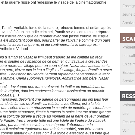
 et la guerre russe ont redessiné le visage de la cinématographie
Enseig
Jeune p
Archive
 Pamfir, véritable force de la nature, retrouve femme et enfant après
uve mêlé à un incendie criminel, Pamfir se voit contraint de réparer
 n’a d’autre choix que de renouer avec son passé trouble. Au risque
r
a été important pour moi, pour parler de l’Ukraine comme d’un pays
ment à travers la guerre, et qui continueront à le faire après
. -
Présent
c Anthelme Vidaud
Les sal
nid (Pamfir) et Nazar, le film peut d’abord se lire comme un récit
 et souffre de l’absence de ce dernier, qui travaille à creuser des
En ce m
 père rentre au village pour un court séjour, Nazar tient absolument à
on père, Nazar met le feu à l’église du village, forçant Pamfir à rester
Espace
glise. Il doit donc trouver de l’argent rapidement et reprendre le trafic
sa femme, Olena (Solomiya Kyrylova). Admiratif de son père, Nazar
Archive
(…)
Pamfir
développe une trame relevant du thriller en introduisant un
 de la région, dont les modestes fonctions dissimulent un pouvoir
locales. (…)
narratives, dévoilant une galerie de personnages qui ont tous leur
n de la famille de Pamfir, sa relation avec Olena, est à la fois
Présent
st une scène d’amour réunissant le couple de manière passionnée et
une belle séquence, filmée à travers la petite lucarne d’une grange
Lire
e la solitude qu’elle a vécue au moment de la perte de leur premier
 Pamfir. Très croyante (elle est une fidèle de l’église du village),
Écouter
vine, parvenant à convaincre son époux d’abandonner la
s il maintient également une relation trouble), son frère et ses
Voir
 comme autour d’un astre noir, à la force d’attraction aussi forte que