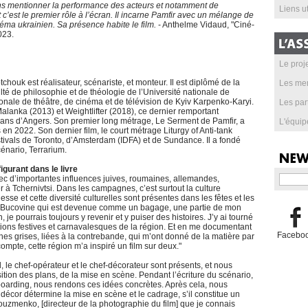
 sans mentionner la performance des acteurs et notamment de
Liens ut
t c’est le premier rôle à l’écran. Il incarne Pamfir avec un mélange de
inéma ukrainien. Sa présence habite le film.
- Anthelme Vidaud, "Ciné-
023.
Le proje
uk est réalisateur, scénariste, et monteur. Il est diplômé de la
Les me
culté de philosophie et de théologie de l’Université nationale de
tionale de théâtre, de cinéma et de télévision de Kyiv Karpenko-Karyi.
Les par
 Malanka (2013) et Weightlifter (2018), ce dernier remportant
lans d’Angers. Son premier long métrage, Le Serment de Pamfir, a
L'équip
en 2022. Son dernier film, le court métrage Liturgy of Anti-tank
stivals de Toronto, d’Amsterdam (IDFA) et de Sundance. Il a fondé
nario, Terrarium.
igurant dans le livre
avec d’importantes influences juives, roumaines, allemandes,
er à Tchernivtsi. Dans les campagnes, c’est surtout la culture
se et cette diversité culturelles sont présentes dans les fêtes et les
 la Bucovine qui est devenue comme un bagage, une partie de mon
 je pourrais toujours y revenir et y puiser des histoires. J’y ai tourné
tions festives et carnavalesques de la région. Et en me documentant
Facebo
ones grises, liées à la contrebande, qui m’ont donné de la matière par
ompte, cette région m’a inspiré un film sur deux."
 le chef-opérateur et le chef-décorateur sont présents, et nous
tion des plans, de la mise en scène. Pendant l’écriture du scénario,
ryboarding, nous rendons ces idées concrètes. Après cela, nous
e décor détermine la mise en scène et le cadrage, s’il constitue un
Kouzmenko, [directeur de la photographie du film] que je connais