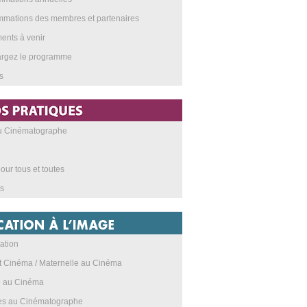
mations des membres et partenaires
nts à venir
argez le programme
s
au Cinématographe
our tous et toutes
s
ation
t Cinéma / Maternelle au Cinéma
e au Cinéma
res au Cinématographe