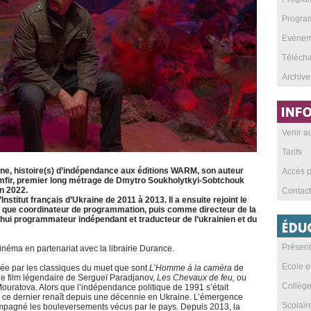
Program
Evéneme
Téléch
Archive
Venir 
Tarifs
aine, histoire(s) d’indépendance aux éditions WARM, son auteur
Accès p
fir, premier long métrage de Dmytro Soukholytkyi-Sobtchouk
n 2022.
Contact
nstitut français d’Ukraine de 2011 à 2013. Il a ensuite rejoint le
ant que coordinateur de programmation, puis comme directeur de la
’hui programmateur indépendant et traducteur de l’ukrainien et du
Présent
inéma en partenariat avec la librairie Durance.
Ecole e
uée par les classiques du muet que sont
L’Homme à la caméra
de
e film légendaire de Sergueï Paradjanov,
Les Chevaux de feu,
ou
Collèg
Mouratova. Alors que l’indépendance politique de 1991 s’était
t, ce dernier renaît depuis une décennie en Ukraine. L’émergence
Scolai
mpagné les bouleversements vécus par le pays. Depuis 2013, la