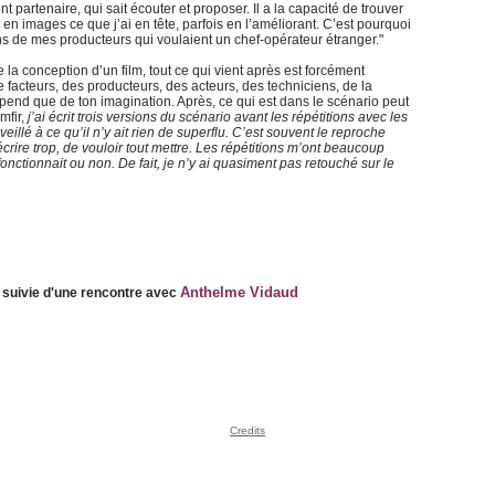
 partenaire, qui sait écouter et proposer. Il a la capacité de trouver
 en images ce que j’ai en tête, parfois en l’améliorant. C’est pourquoi
ains de mes producteurs qui voulaient un chef-opérateur étranger."
de la conception d’un film, tout ce qui vient après est forcément
facteurs, des producteurs, des acteurs, des techniciens, de la
pend que de ton imagination. Après, ce qui est dans le scénario peut
mfir,
j’ai écrit trois versions du scénario avant les répétitions avec les
 veillé à ce qu’il n’y ait rien de superflu. C’est souvent le reproche
’écrire trop, de vouloir tout mettre. Les répétitions m’ont beaucoup
fonctionnait ou non. De fait, je n’y ai quasiment pas retouché sur le
Anthelme Vidaud
n suivie d'une rencontre avec
Credits