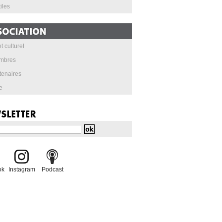
iles
t culturel
mbres
tenaires
e
ok
Instagram
Podcast