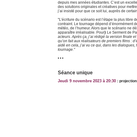
depuis mes années étudiantes. C’est un excellent
des solutions originales et créatives pour mettre
j’ai insisté pour que ce soit lui, auprès de cert
"L’écriture du scénario est l’étape la plus libre 
contraint. Le tournage dépend d’énormément de 
météo, de l’humeur. Alors que le scénario ne dé
apparaître irréalisable. Pour]i Le Serment de Pa
acteurs. Après ça, j’ai rédigé la version finale et
qu’on fait aux réalisateurs de premiers films : d
aidé en cela, j’ai vu ce qui, dans les dialogues, 
tournage."
• • •
Séance unique
Jeudi 9 novembre 2023 à 20:30
: projectio