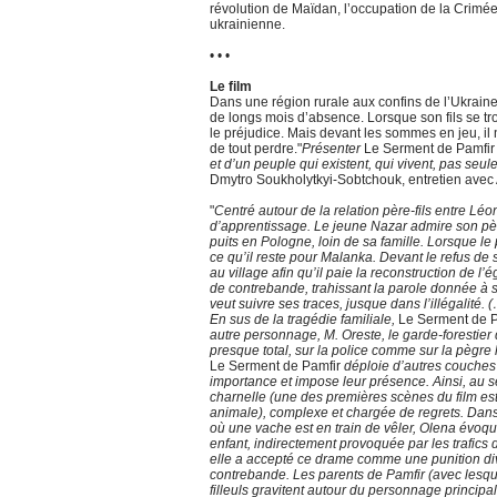
révolution de Maïdan, l’occupation de la Crimée
ukrainienne.
• • •
Le film
Dans une région rurale aux confins de l’Ukraine,
de longs mois d’absence. Lorsque son fils se tro
le préjudice. Mais devant les sommes en jeu, il
de tout perdre."
Présenter
Le Serment de Pamfi
et d’un peuple qui existent, qui vivent, pas seule
Dmytro Soukholytkyi-Sobtchouk, entretien ave
"
Centré autour de la relation père-fils entre Léo
d’apprentissage. Le jeune Nazar admire son père
puits en Pologne, loin de sa famille. Lorsque le
ce qu’il reste pour Malanka. Devant le refus de s
au village afin qu’il paie la reconstruction de l’é
de contrebande, trahissant la parole donnée à 
veut suivre ses traces, jusque dans l’illégalité. 
En sus de la tragédie familiale,
Le Serment de 
autre personnage, M. Oreste, le garde-forestier
presque total, sur la police comme sur la pègre 
Le Serment de Pamfir
déploie d’autres couches 
importance et impose leur présence. Ainsi, au sei
charnelle (une des premières scènes du film e
animale), complexe et chargée de regrets. Dans 
où une vache est en train de vêler, Olena évoqu
enfant, indirectement provoquée par les trafics de
elle a accepté ce drame comme une punition di
contrebande. Les parents de Pamfir (avec lesquel
filleuls gravitent autour du personnage principal