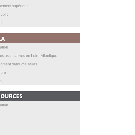
nement supérieur
ublic
s
ation
les associatives en Loire-Atlantique
oment dans vos salles
 pro
s
ation