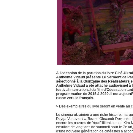
À l'occasion de la parution du livre Ciné-Ukr
Anthelme Vidaud présente Le Serment de Pam
sélectionné à la Quinzaine des Réalisateurs e
Anthelme Vidaud a été attaché audiovisuel à l’I
festival international du film d’Odessa, en t
programmation de 2015 à 2020. Il est aujourd
russe vers le français.
> Des exemplaires du livre seront en vente au c
Le cinéma ukrainien a une riche histoire, marq
Dzyga Vertov et
La Terre
d’Olexandr Dovjenko, l
encore les œuvres de Youriï Illienko et de Kira 
ensuivie de vingt ans de sommeil pour le 7e ar
d’une nouvelle génération de cinéastes a acco