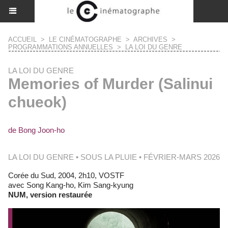
ACCUEIL
>
LE CINÉMATOGRAPHE
>
ARCHIVES
>
PROGRAMMATIONS ANNUELLES
>
LA LOI DU GENRE
LA LOI DU GENRE
Memories of Murder (Salinui
chueok)
de Bong Joon-ho
LA LOI DU GENRE • SOUS LA PLUIE • FÉVRIER-MARS 2026
Corée du Sud, 2004, 2h10, VOSTF
avec Song Kang-ho, Kim Sang-kyung
NUM, version restaurée