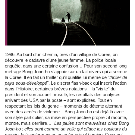
1986. Au bord d’un chemin, près d’un village de Corée, on
découvre le cadavre d’une jeune femme. La police locale
enquête, dans une certaine confusion… Pour son second long
métrage Bong Joon-ho s’appuie sur un fait divers qui a secoué
la Corée. Il en fait un thriller qu’il qualifie lui même de "
thriller de
pays sous-développé
". Le discret flash-back qui inscrit l’action
dans l’Histoire, certaines brèves notations – la "visite" du
président et son accueil musclé, les résultats des analyses
arrivant des USA par la poste – sont explicites. Tout en
respectant les lois du genre – moments de détente alternant
avec des accès de violence – Bong Joon-ho est déjà là avec
son style particulier, sa mise en perspective propre : il raconte,
montre, mais derrière… "
Les pluies sont mauvaises chez Bong
Joon-ho : elles sont comme un voile qui efface les couleurs du
monde, le transformant en un enfer gris et humide. Ceux qui