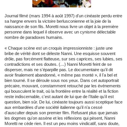
Journal filmé (mars 1994 à août 1997) d'un cinéaste perdu entre
sa hargne envers la victoire berlusconienne et la joie de la
naissance de son fils. Moretti nous livre un objet à la première
personne dans lequel il observe avec un cynisme délectable
nombre de paradoxes humains.
« Chaque scène est un croquis impressionniste : juste une
bribe de vérité dont se déleste Nanni. Une esquisse souvent
drôle, pas forcément flatteuse, sur ses caprices, ses lubies, ses
contradictions et ses doutes. (…) Nanni Moretti feint de se
disperser, mais ne s'éparpille pas. Le documentaire qu'il dit
avoir finalement abandonné, « même pas monté », il l'a bel et
bien tourné. Il se déroule sous nos yeux. Dans cet autoportrait
précaire, mouvant, constamment retouché par les événements
qui bousculent le trait, où la frontière entre la réalité et la fiction
reste indiscernable, c'est autant de lui que de l'Italie qu'il est
question, bien sûr. De lui, cinéaste toujours aussi sceptique face
aux embardées d'une société italienne qu'il n'a cessé
d'ausculter depuis son premier film. Refusant plus que jamais
les dogmes qu'on assène et les réflexions qui pèsent, Nanni
Moretti ne cède rien. Il est un peu moins vindicatif, sans doute,