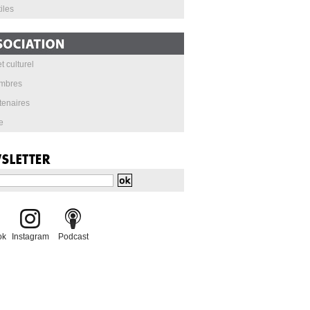
iles
t culturel
mbres
tenaires
e
ok
Instagram
Podcast