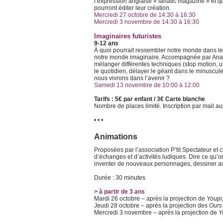
l’expression anglaise « fanatic magazine » et qu
pourront éditer leur création.
Mercredi 27 octobre de 14:30 à 16:30
Mercredi 3 novembre de 14:30 à 16:30
Imaginaires futuristes
9-12 ans
À quoi pourrait ressembler notre monde dans le 
notre monde imaginaire. Accompagnée par Ana et
mélanger différentes techniques (stop motion, uti
le quotidien, délayer le géant dans le minuscule 
nous vivrons dans l’avenir ?
Samedi 13 novembre de 10:00 à 12:00
Tarifs : 5€ par enfant / 3€ Carte blanche
Nombre de places limité. Inscription par mail a
• • •
Animations
Proposées par l’association P’tit Spectateur et c
d’échanges et d’activités ludiques. Dire ce qu’on
inventer de nouveaux personnages, dessiner au
Durée : 30 minutes
> à partir de 3 ans
Mardi 26 octobre – après la projection de
Youpi,
Jeudi 28 octobre – après la projection des
Ours
Mercredi 3 novembre – après la projection de
Y