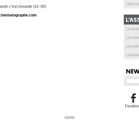
Liens ut
andir c’est chouette
(10 :00)
cinematographe.com
Le proje
Les me
Les par
L'équip
Facebo
Credits