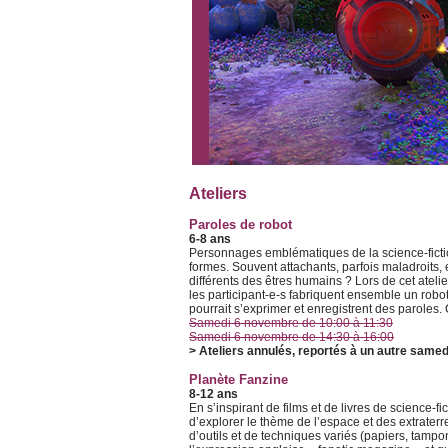
Ateliers
Paroles de robot
6-8 ans
Personnages emblématiques de la science-fiction,
formes. Souvent attachants, parfois maladroits, 
différents des êtres humains ? Lors de cet ateli
les participant-e-s fabriquent ensemble un robot 
pourrait s’exprimer et enregistrent des parole
Samedi 6 novembre de 10:00 à 11:30
Samedi 6 novembre de 14:30 à 16:00
> Ateliers annulés, reportés à un autre samedi
Planète Fanzine
8-12 ans
En s’inspirant de films et de livres de science-fi
d’explorer le thème de l’espace et des extraterr
d’outils et de techniques variés (papiers, tampo