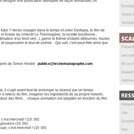
i désigne une publication fabriquée de façon artisanale), ils
Enseig
Jeune p
Archive
futur ? Venez voyager dans le temps et créer Dystopia, le film de
 Erwan du collectif Le Thermogène, la recette bouillonne :
lisation d'un fond vert...), garnir le thème d'objets détournés, hacker
et saupoudrer le tout de poésie ...Qui sait, c'est peut-être ainsi que
Présent
Les sal
uprès de Simon Hindié :
publics@lecinematographe.com
En ce m
Espace
Archive
ie, il s’agit avant tout de prolonger la séance par un temps
 a retenu du film, imaginer les ingrédients de sa propre histoire,
tour des films… chaque animation est adaptée en fonction du film.
Présent
Lire
 c’est mercredi !
(10 :00)
Écouter
 gloutons
(10 :00)
oupi, c’est mercredi !
(10 :00)
Voir