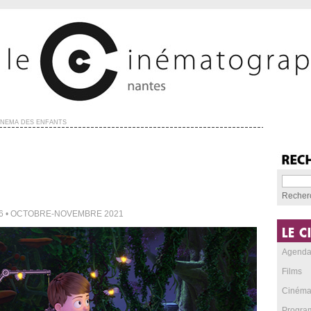
INÉMA DES ENFANTS
Recher
#6 • OCTOBRE-NOVEMBRE 2021
Agend
Films
Cinéma
Progra