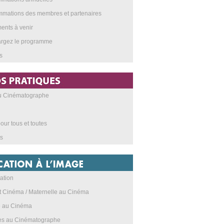
mations des membres et partenaires
nts à venir
argez le programme
s
au Cinématographe
our tous et toutes
s
ation
t Cinéma / Maternelle au Cinéma
e au Cinéma
res au Cinématographe