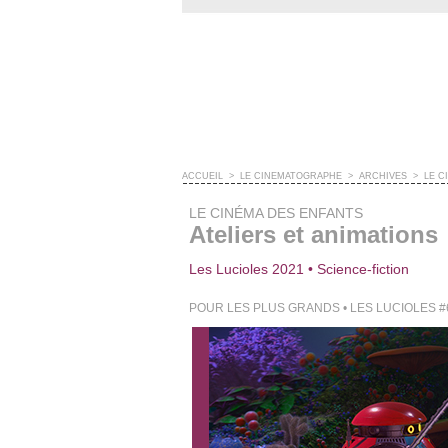
ACCUEIL
>
LE CINÉMATOGRAPHE
>
ARCHIVES
>
LE C
LE CINÉMA DES ENFANTS
Ateliers et animations
Les Lucioles 2021 • Science-fiction
POUR LES PLUS GRANDS • LES LUCIOLES 