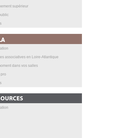
nement supérieur
ublic
s
ation
les associatives en Loire-Atlantique
oment dans vos salles
 pro
s
ation