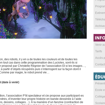
Program
Evéneme
Téléch
Archive
Venir 
Tarifs
Accès p
 des robots, il y en a de toutes les couleurs et de toutes les
en tout cas dans cette programmation des Lucioles, sont-ils si
Contact
er proposé par Christelle Régnier de l’association Et si les images…,
à partir d’objets récupérés puis s’interrogent sur la façon dont il
s. Comme par magie, le robot prend vie…
 (date à venir)
Présent
Ecole e
ction, l’association P’tit spectateur et cie propose aux participant·es
Collèg
estres, d’inventer leur propre histoire en bande-dessinée à l’aide
ns, dessins, collages…). À la manière d’un fanzine (contraction de
Scolai