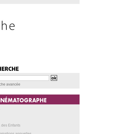
che avancée
a
 des Enfants
mmations annuelles