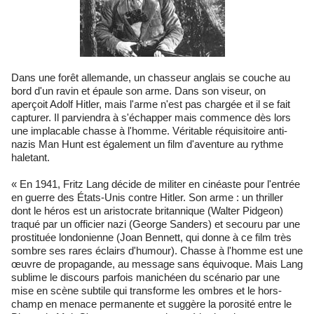
Dans une forêt allemande, un chasseur anglais se couche au
bord d'un ravin et épaule son arme. Dans son viseur, on
aperçoit Adolf Hitler, mais l'arme n'est pas chargée et il se fait
capturer. Il parviendra à s'échapper mais commence dès lors
une implacable chasse à l'homme. Véritable réquisitoire anti-
nazis Man Hunt est également un film d'aventure au rythme
haletant.
« En 1941, Fritz Lang décide de militer en cinéaste pour l'entrée
en guerre des États-Unis contre Hitler. Son arme : un thriller
dont le héros est un aristocrate britannique (Walter Pidgeon)
traqué par un officier nazi (George Sanders) et secouru par une
prostituée londonienne (Joan Bennett, qui donne à ce film très
sombre ses rares éclairs d'humour). Chasse à l'homme est une
œuvre de propagande, au message sans équivoque. Mais Lang
sublime le discours parfois manichéen du scénario par une
mise en scène subtile qui transforme les ombres et le hors-
champ en menace permanente et suggère la porosité entre le