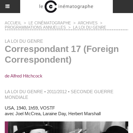
ACCUEIL
>
LE CINÉMATOGRAPHE
>
ARCHIVES
>
PROGRAMMATIONS ANNUELLES
>
LA LOI DU GENRE
LA LOI DU GENRE
Correspondant 17 (Foreign
Correspondent)
de Alfred Hitchcock
LA LOI DU GENRE • 2011/2012 • SECONDE GUERRE
MONDIALE
USA, 1940, 1h59, VOSTF
avec Joel McCrea, Laraine Day, Herbert Marshall