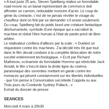
« A tout juste 25 ans, Steven Spielberg réalise un formidable
road-movie où un banal représentant de commerce doit
affronter un camion, redoutable monstre d'acier. Le coup de
génie du cinéaste, c'est de ne jamais révéler le visage du
chauffeur dont on finit par se demander s'il existe seulement.
Du coup, Spielberg fait du poids lourd une créature fantastique
déshumanisée, symbole d'une époque qui a sacralisé la
machine et réduit l'être humain à l'état de pantin privé de libre-
arbitre.
Le réalisateur confiera d'ailleurs par la suite : « Duelest un
réquisitoire contre les machines. J'ai décidé très tôt que tout
dans le film devait conduire à la complète dislocation de notre
société entièrement technologique. » Ecrit par Richard
Matheson, scénariste du formidable Homme qui rétrécitde Jack
Arnold, le film s'inscrit dans la droite ligne du cinéma
paranoïaque des seventies mettant en garde contre les
menaces qui pèsent constamment sur les libertés individuelles
- que l'on pense à Conversation secrètede Coppola ou aux
Trois jours du Condorde Sydney Pollack.. »
Extrait du dossier de presse
SEANCES
Mercredi 4 mars à 20h30