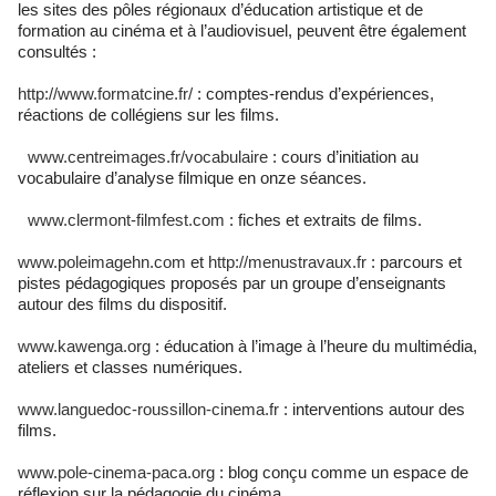
les sites des pôles régionaux d’éducation artistique et de
formation au cinéma et à l’audiovisuel, peuvent être également
consultés :
http://www.formatcine.fr/
: comptes-rendus d’expériences,
réactions de collégiens sur les films.
www.centreimages.fr/vocabulaire
: cours d’initiation au
vocabulaire d’analyse filmique en onze séances.
www.clermont-filmfest.com
: fiches et extraits de films.
www.poleimagehn.com
et
http://menustravaux.fr
: parcours et
pistes pédagogiques proposés par un groupe d’enseignants
autour des films du dispositif.
www.kawenga.org
: éducation à l’image à l’heure du multimédia,
ateliers et classes numériques.
www.languedoc-roussillon-cinema.fr
: interventions autour des
films.
www.pole-cinema-paca.org
: blog conçu comme un espace de
réflexion sur la pédagogie du cinéma.