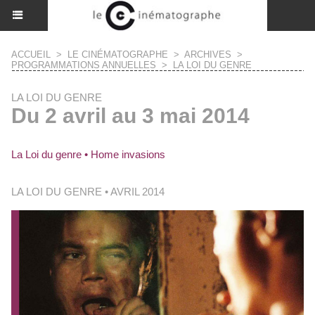
ACCUEIL
>
LE CINÉMATOGRAPHE
>
ARCHIVES
>
PROGRAMMATIONS ANNUELLES
>
LA LOI DU GENRE
LA LOI DU GENRE
Du 2 avril au 3 mai 2014
La Loi du genre • Home invasions
LA LOI DU GENRE • AVRIL 2014