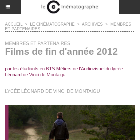
ACCUEIL
>
LE CINÉMATOGRAPHE
>
ARCHIVES
>
MEMBRES
ET PARTENAIRES
MEMBRES ET PARTENAIRES
Films de fin d'année 2012
par les étudiants en BTS Métiers de l’Audiovisuel du lycée
Léonard de Vinci de Montaigu
LYCÉE LÉONARD DE VINCI DE MONTAIGU