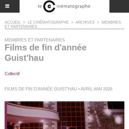
ACCUEIL
>
LE CINÉMATOGRAPHE
>
ARCHIVES
>
MEMBRES
ET PARTENAIRES
MEMBRES ET PARTENAIRES
Films de fin d'année
Guist'hau
Collectif
FILMS DE FIN D'ANNÉE GUIST'HAU • AVRIL-MAI 2026