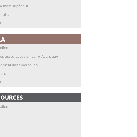
nement supérieur
ublic
s
ation
les associatives en Loire-Atlantique
oment dans vos salles
 pro
s
ation