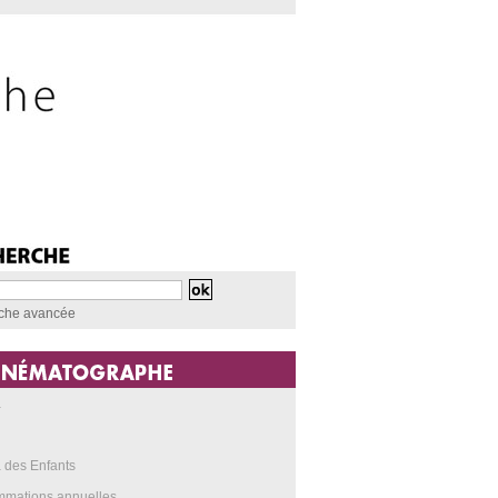
che avancée
a
 des Enfants
mmations annuelles