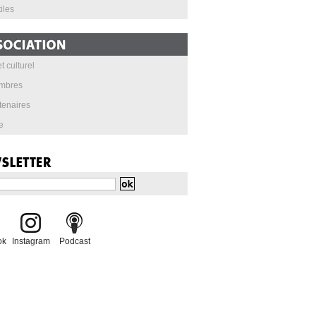
iles
t culturel
mbres
tenaires
e
ok
Instagram
Podcast