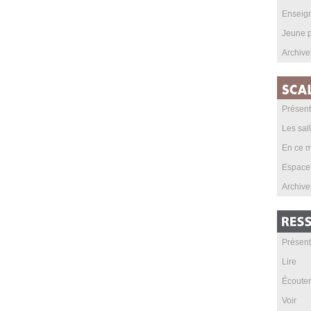
Enseig
Jeune p
Archive
Présent
Les sal
En ce m
Espace
Archive
Présent
Lire
Écouter
Voir