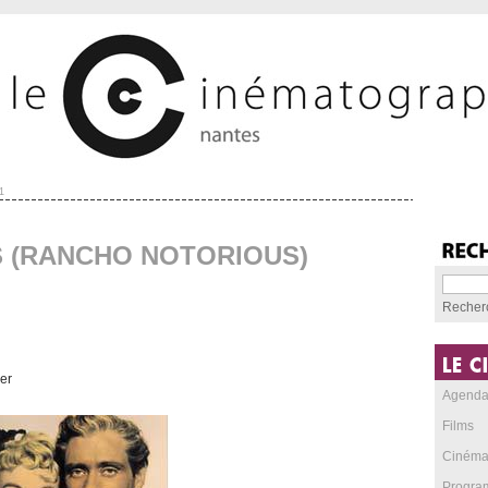
1
S (RANCHO NOTORIOUS)
Recher
er
Agend
Films
Cinéma
Progra