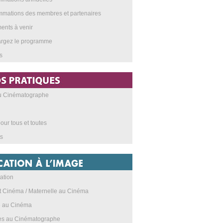
mations des membres et partenaires
nts à venir
argez le programme
s
au Cinématographe
our tous et toutes
s
ation
t Cinéma / Maternelle au Cinéma
e au Cinéma
res au Cinématographe