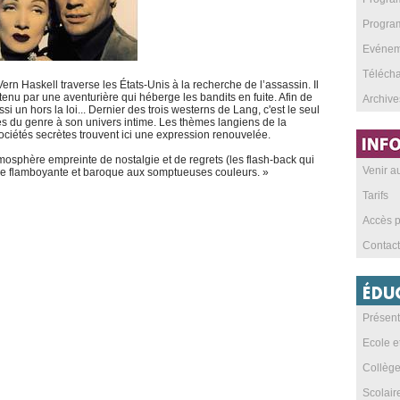
Program
Evéneme
Téléch
Vern Haskell traverse les États-Unis à la recherche de l’assassin. Il
tenu par une aventurière qui héberge les bandits en fuite. Afin de
Archive
 un hors la loi... Dernier des trois westerns de Lang, c'est le seul
s du genre à son univers intime. Les thèmes langiens de la
sociétés secrètes trouvent ici une expression renouvelée.
osphère empreinte de nostalgie et de regrets (les flash-back qui
Venir 
re flamboyante et baroque aux somptueuses couleurs. »
Tarifs
Accès p
Contact
Présent
Ecole e
Collèg
Scolai