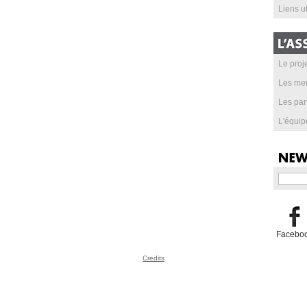
Liens ut
Le proje
Les me
Les par
L'équip
Facebo
Credits