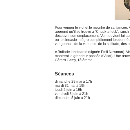
Pour venger le viol et le meurtre de sa fiancée, 
apprend qu’il se trouve à "Chuck-a-luck", ranch 
découvrir son emplacement, Vern devient lui aussi
où le cinéaste intègre complètement les donnée
vengeance, de la violence, de la solitude, des 
« Ballade lancinante (signée Emil Newman). Atm
montrent la grandeur passée d’Altar). Une œuv
Gérard Camy, Télérama
Séances
dimanche 29 mai à 17h
mardi 31 mai à 19h
jeudi 2 juin à 19h
vendredi 3 juin à 21h
dimanche 5 juin à 21h