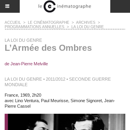
ACCUEIL
>
LE CINÉMATOGRAPHE
>
ARCHIVES
>
PROGRAMMATIONS ANNUELLES
>
LA LOI DU GENRE
LA LOI DU GENRE
L’Armée des Ombres
de Jean-Pierre Melville
LA LOI DU GENRE • 2011/2012 • SECONDE GUERRE
MONDIALE
France, 1969, 2h20
avec Lino Ventura, Paul Meurisse, Simone Signoret, Jean-
Pierre Cassel