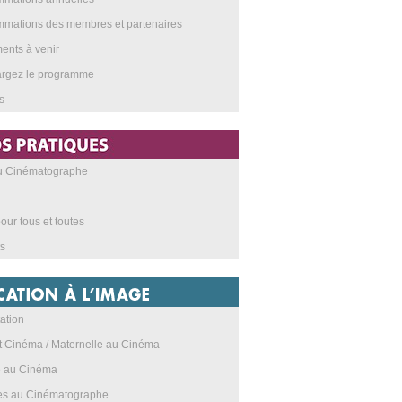
mations des membres et partenaires
nts à venir
argez le programme
s
au Cinématographe
our tous et toutes
s
ation
t Cinéma / Maternelle au Cinéma
e au Cinéma
res au Cinématographe