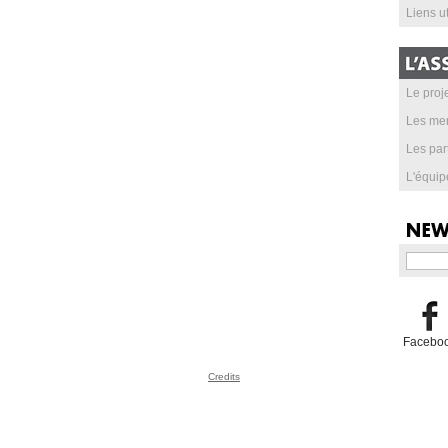
Liens ut
Le proje
Les me
Les par
L'équip
Facebo
Credits