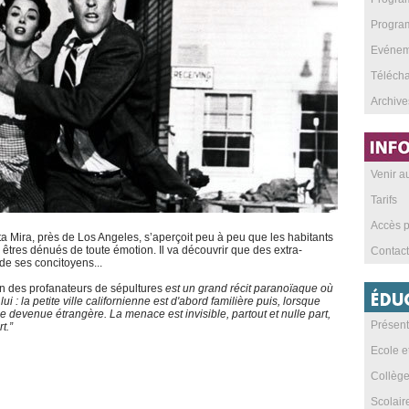
Program
Evéneme
Téléch
Archive
Venir 
Tarifs
Accès p
ta Mira, près de Los Angeles, s’aperçoit peu à peu que les habitants
en êtres dénués de toute émotion. Il va découvrir que des extra-
Contact
de ses concitoyens...
n des profanateurs de sépultures
est un grand récit paranoïaque où
: la petite ville californienne est d'abord familière puis, lorsque
e devenue étrangère. La menace est invisible, partout et nulle part,
Présent
t.”
Ecole e
Collèg
Scolai