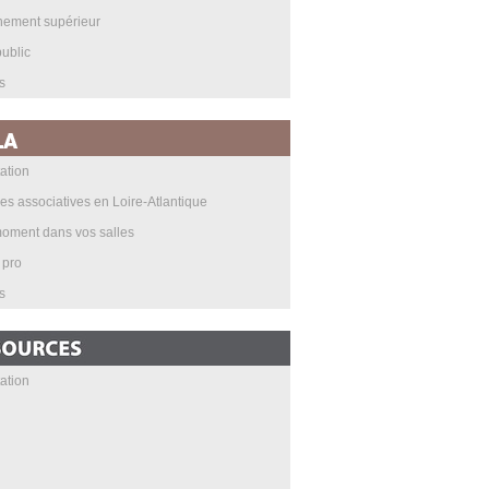
nement supérieur
ublic
s
ation
les associatives en Loire-Atlantique
oment dans vos salles
 pro
s
ation