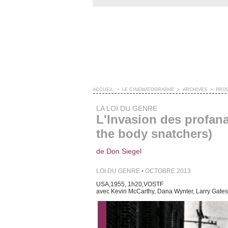
ACCUEIL
>
LE CINÉMATOGRAPHE
>
ARCHIVES
>
PRO
LA LOI DU GENRE
L'Invasion des profana
the body snatchers)
de Don Siegel
LOI DU GENRE • OCTOBRE 2013
USA,1955, 1h20,VOSTF
avec Kevin McCarthy, Dana Wynter, Larry Gates