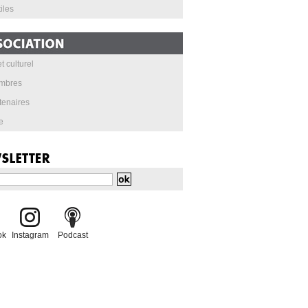
iles
t culturel
mbres
tenaires
e
ok
Instagram
Podcast