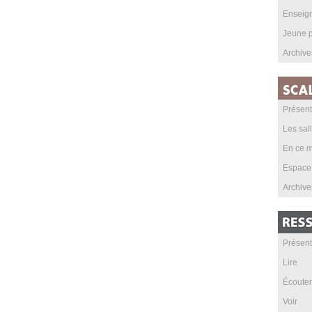
Enseig
Jeune p
Archive
Présent
Les sal
En ce m
Espace
Archive
Présent
Lire
Écouter
Voir