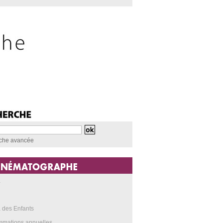
che avancée
a
 des Enfants
mmations annuelles