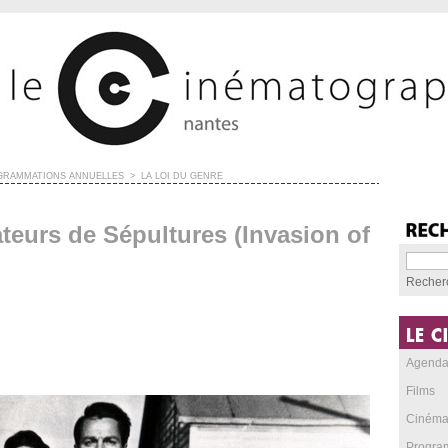
GRAMMATIONS ANNUELLES
>
LA LOI DU GENRE
teurs de Sépultures (Invasion of
Recher
Agend
Films
Cinéma
Progra