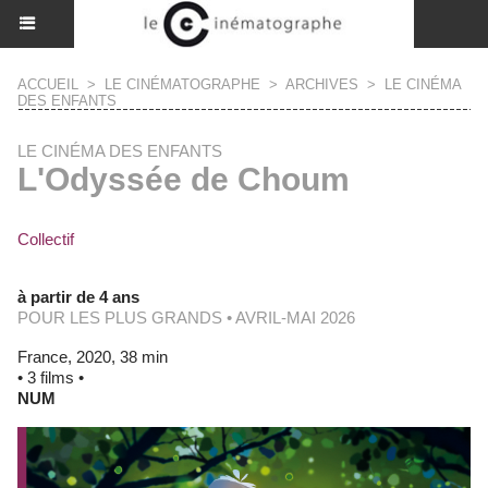
ACCUEIL
>
LE CINÉMATOGRAPHE
>
ARCHIVES
>
LE CINÉMA
DES ENFANTS
LE CINÉMA DES ENFANTS
L'Odyssée de Choum
Collectif
à partir de 4 ans
POUR LES PLUS GRANDS • AVRIL-MAI 2026
France, 2020, 38 min
• 3 films •
NUM