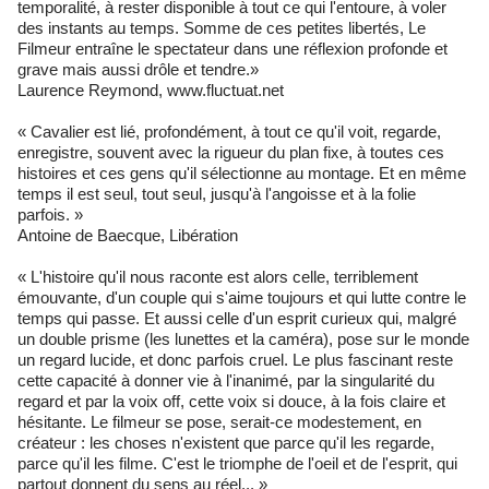
temporalité, à rester disponible à tout ce qui l'entoure, à voler
des instants au temps. Somme de ces petites libertés, Le
Filmeur entraîne le spectateur dans une réflexion profonde et
grave mais aussi drôle et tendre.»
Laurence Reymond, www.fluctuat.net
« Cavalier est lié, profondément, à tout ce qu'il voit, regarde,
enregistre, souvent avec la rigueur du plan fixe, à toutes ces
histoires et ces gens qu'il sélectionne au montage. Et en même
temps il est seul, tout seul, jusqu'à l'angoisse et à la folie
parfois. »
Antoine de Baecque, Libération
« L'histoire qu'il nous raconte est alors celle, terriblement
émouvante, d'un couple qui s'aime toujours et qui lutte contre le
temps qui passe. Et aussi celle d'un esprit curieux qui, malgré
un double prisme (les lunettes et la caméra), pose sur le monde
un regard lucide, et donc parfois cruel. Le plus fascinant reste
cette capacité à donner vie à l'inanimé, par la singularité du
regard et par la voix off, cette voix si douce, à la fois claire et
hésitante. Le filmeur se pose, serait-ce modestement, en
créateur : les choses n'existent que parce qu'il les regarde,
parce qu'il les filme. C'est le triomphe de l'oeil et de l'esprit, qui
partout donnent du sens au réel... »