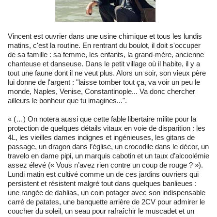
Vincent est ouvrier dans une usine chimique et tous les lundis
matins, c'est la routine. En rentrant du boulot, il doit s'occuper
de sa famille : sa femme, les enfants, la grand-mère, ancienne
chanteuse et danseuse. Dans le petit village où il habite, il y a
tout une faune dont il ne veut plus. Alors un soir, son vieux père
lui donne de l'argent : "laisse tomber tout ça, va voir un peu le
monde, Naples, Venise, Constantinople... Va donc chercher
ailleurs le bonheur que tu imagines...".
« (…) On notera aussi que cette fable libertaire milite pour la
protection de quelques détails vitaux en voie de disparition : les
4L, les vieilles dames indignes et ingénieuses, les gitans de
passage, un dragon dans l’église, un crocodile dans le décor, un
travelo en dame pipi, un marquis cabotin et un taux d’alcoolémie
assez élevé (« Vous n’avez rien contre un coup de rouge ? »).
Lundi matin est cultivé comme un de ces jardins ouvriers qui
persistent et résistent malgré tout dans quelques banlieues :
une rangée de dahlias, un coin potager avec son indispensable
carré de patates, une banquette arrière de 2CV pour admirer le
coucher du soleil, un seau pour rafraîchir le muscadet et un