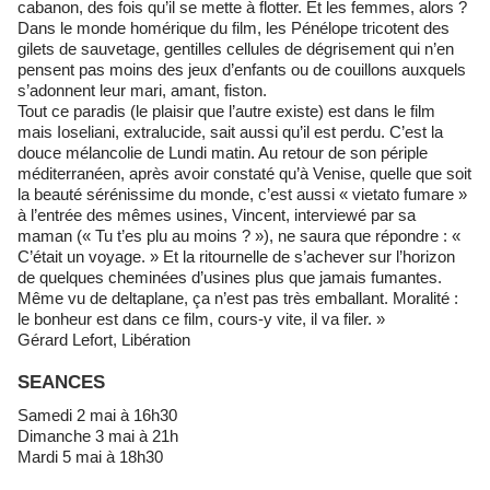
cabanon, des fois qu’il se mette à flotter. Et les femmes, alors ?
Dans le monde homérique du film, les Pénélope tricotent des
gilets de sauvetage, gentilles cellules de dégrisement qui n’en
pensent pas moins des jeux d’enfants ou de couillons auxquels
s’adonnent leur mari, amant, fiston.
Tout ce paradis (le plaisir que l’autre existe) est dans le film
mais Ioseliani, extralucide, sait aussi qu’il est perdu. C’est la
douce mélancolie de Lundi matin. Au retour de son périple
méditerranéen, après avoir constaté qu’à Venise, quelle que soit
la beauté sérénissime du monde, c’est aussi « vietato fumare »
à l’entrée des mêmes usines, Vincent, interviewé par sa
maman (« Tu t’es plu au moins ? »), ne saura que répondre : «
C’était un voyage. » Et la ritournelle de s’achever sur l’horizon
de quelques cheminées d’usines plus que jamais fumantes.
Même vu de deltaplane, ça n’est pas très emballant. Moralité :
le bonheur est dans ce film, cours-y vite, il va filer. »
Gérard Lefort, Libération
SEANCES
Samedi 2 mai à 16h30
Dimanche 3 mai à 21h
Mardi 5 mai à 18h30