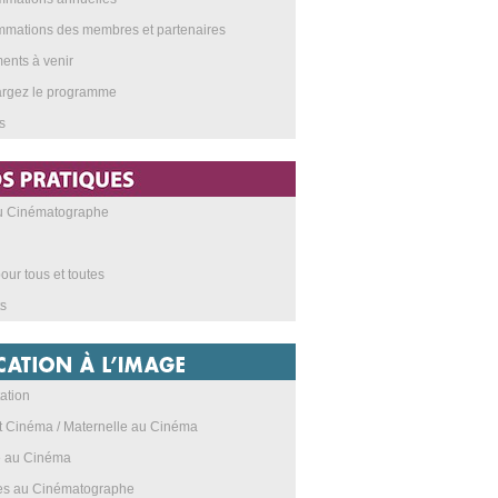
mations des membres et partenaires
nts à venir
argez le programme
s
au Cinématographe
our tous et toutes
s
ation
t Cinéma / Maternelle au Cinéma
e au Cinéma
res au Cinématographe