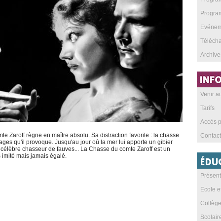
Program
Evéneme
Téléch
Archive
Venir 
Tarifs
Accès p
te Zaroff règne en maître absolu. Sa distraction favorite : la chasse
Contact
ages qu'il provoque. Jusqu'au jour où la mer lui apporte un gibier
 célèbre chasseur de fauves... La Chasse du comte Zaroff est un
s imité mais jamais égalé.
Présent
Ecole e
Collèg
Scolai