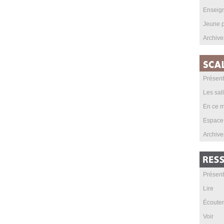
Enseig
Jeune p
Archive
Présent
Les sal
En ce m
Espace
Archive
Présent
Lire
Écouter
Voir