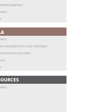
nement supérieur
ublic
s
ation
les associatives en Loire-Atlantique
oment dans vos salles
 pro
s
ation