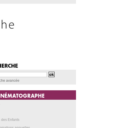
che avancée
a
 des Enfants
mmations annuelles