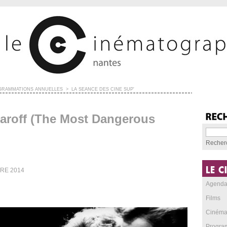
GRAMMATIONS ANNUELLES
>
LA SÉANCE DES CINÉ SUP'
aroff (The Most Dangerous
Recher
BRE 2014
Agend
Films
Cinéma
Progra