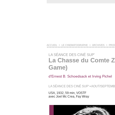
ACCUEIL
>
LE CINÉMATOGRAPHE
>
ARCHIVES
>
PRO
LA SÉANCE DES CINÉ SUP'
La Chasse du Comte Z
Game)
d'Ernest B. Schoedsack et Irving Pichel
LA SÉANCE DES CINÉ SUP' • AOUT/SEPTEM
USA, 1932, 59 min, VOSTF
avec Joel Mc Crea, Fay Wray