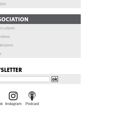
iles
t culturel
mbres
tenaires
e
ok
Instagram
Podcast