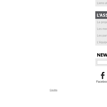
Liens ut
Le proje
Les me
Les par
L'équip
Facebo
Credits