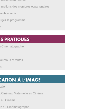
mations des membres et partenaires
nts à venir
argez le programme
s
au Cinématographe
our tous et toutes
s
ation
t Cinéma / Maternelle au Cinéma
e au Cinéma
res au Cinématographe