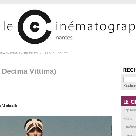
GRAMMATIONS ANNUELLES
>
LA LOI DU GENRE
 Decima Vittima)
Recher
 Martinelli
Agend
Films
Cinéma
Progra