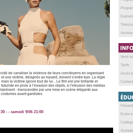
Program
Evéneme
Téléch
Archive
Venir 
Tarifs
cidé de canaliser la violence de leurs concitoyens en organisant
Accès p
 et une victime, désignés au hasard, doivent s’entre-tuer. La règle
 mais la victime ignore tout de lui... Le film est une brillante et
Contact
 futuriste en proie à l’invasion des objets, à l’intrusion des médias
omniprésent - transcendée par une mise en scène élégante aux
 costumes avant-gardistes.
Présent
:30 - - samedi 9/06 21:00
Ecole e
Collèg
Scolai