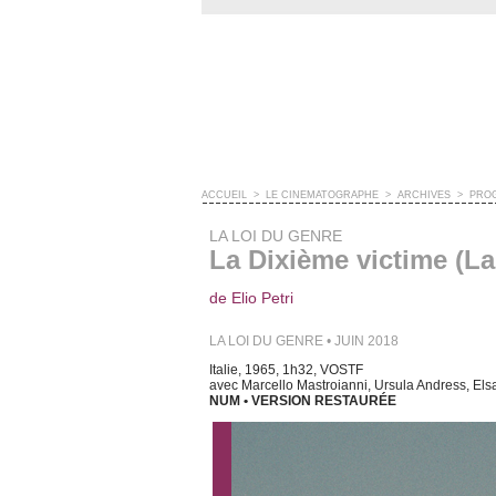
ACCUEIL
>
LE CINÉMATOGRAPHE
>
ARCHIVES
>
PRO
LA LOI DU GENRE
La Dixième victime (La
de Elio Petri
LA LOI DU GENRE • JUIN 2018
Italie, 1965, 1h32, VOSTF
avec Marcello Mastroianni, Ursula Andress, Elsa
NUM • VERSION RESTAURÉE