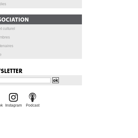
iles
t culturel
mbres
tenaires
e
ok
Instagram
Podcast