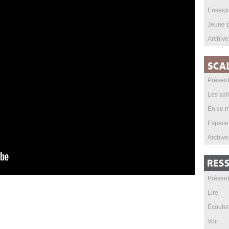
Enseig
Jeune p
Archive
Présent
Les sal
En ce m
Espace
Archive
Présent
Lire
Écouter
Voir