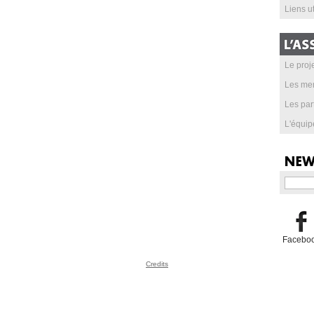
Liens ut
Le proje
Les me
Les par
L'équip
Facebo
Credits