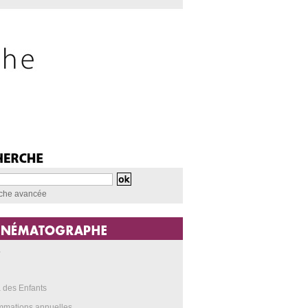
che avancée
a
 des Enfants
mmations annuelles