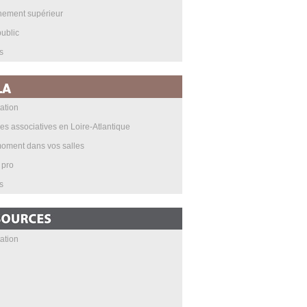
nement supérieur
ublic
s
ation
les associatives en Loire-Atlantique
oment dans vos salles
 pro
s
ation