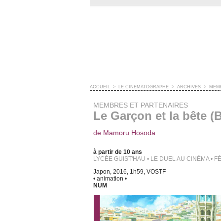
ACCUEIL
>
LE CINÉMATOGRAPHE
>
ARCHIVES
>
MEMB
MEMBRES ET PARTENAIRES
Le Garçon et la bête 
de Mamoru Hosoda
à partir de 10 ans
LYCÉE GUIST'HAU • LE DUEL AU CINÉMA • 
Japon, 2016, 1h59, VOSTF
• animation •
NUM