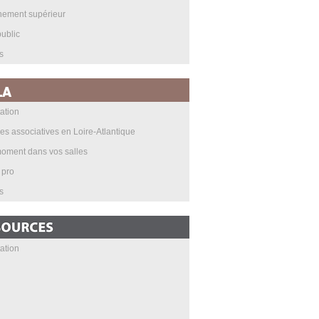
nement supérieur
ublic
s
ation
les associatives en Loire-Atlantique
oment dans vos salles
 pro
s
ation