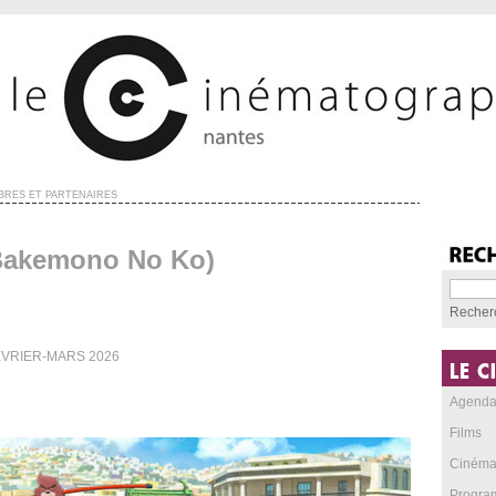
RES ET PARTENAIRES
(Bakemono No Ko)
Recher
FÉVRIER-MARS 2026
Agend
Films
Cinéma
Progra