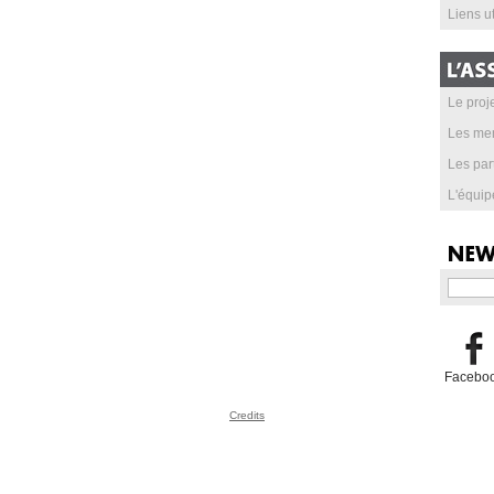
Liens ut
Le proje
Les me
Les par
L'équip
Facebo
Credits