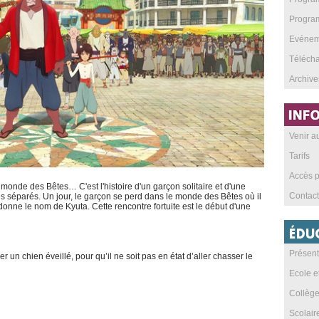
Program
Evéneme
Téléch
Archive
Venir 
Tarifs
Accès p
monde des Bêtes… C'est l'histoire d'un garçon solitaire et d'une
Contact
 séparés. Un jour, le garçon se perd dans le monde des Bêtes où il
 donne le nom de Kyuta. Cette rencontre fortuite est le début d'une
Présent
r un chien éveillé, pour qu’il ne soit pas en état d’aller chasser le
Ecole e
Collèg
Scolai