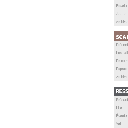
Enseig
Jeune p
Archive
Présent
Les sal
En ce m
Espace
Archive
Présent
Lire
Écouter
Voir