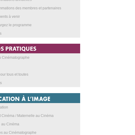
mations des membres et partenaires
nts à venir
argez le programme
s
au Cinématographe
our tous et toutes
s
ation
t Cinéma / Maternelle au Cinéma
e au Cinéma
res au Cinématographe