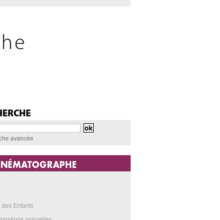
che avancée
a
 des Enfants
mmations annuelles