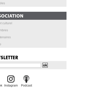
iles
t culturel
mbres
tenaires
e
ok
Instagram
Podcast