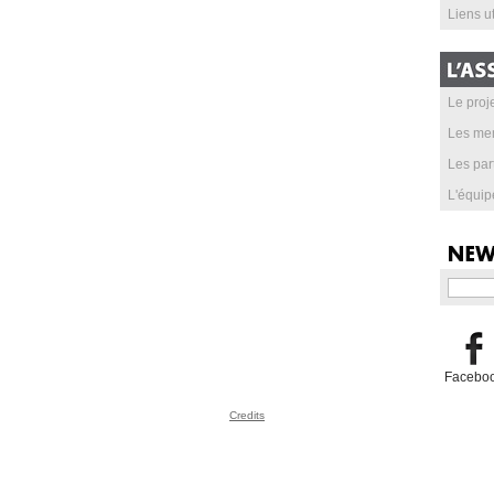
Liens ut
Le proje
Les me
Les par
L'équip
Facebo
Credits