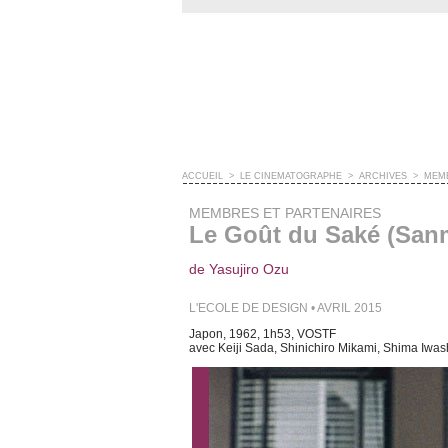
ACCUEIL
>
LE CINÉMATOGRAPHE
>
ARCHIVES
>
MEMB
MEMBRES ET PARTENAIRES
Le Goût du Saké (Sanm
de Yasujiro Ozu
L'ECOLE DE DESIGN • AVRIL 2015
Japon, 1962, 1h53, VOSTF
avec Keiji Sada, Shinichiro Mikami, Shima Iwas