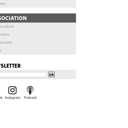
iles
t culturel
mbres
tenaires
e
ok
Instagram
Podcast