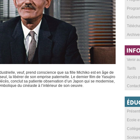
Program
Evéneme
Téléch
Archive
Venir 
Tarifs
strielle, veuf, prend conscience que sa fille Michiko est en âge de
 seul, la libérer de son emprise paternelle. Le dernier film de Yasujiro
Accès p
décès, conclut sa patiente observation d’un Japon qui se modernise,
symbolique du cinéaste à l’intérieur de son oeuvre.
Contact
Présent
Ecole e
Collèg
Scolai