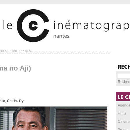
RES ET PARTENAIRES
a no Aji)
Recher
hita, Chishu Ryu
Agend
Films
Cinéma
Progra