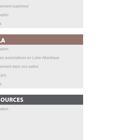
nement supérieur
ublic
s
ation
les associatives en Loire-Atlantique
oment dans vos salles
 pro
s
ation