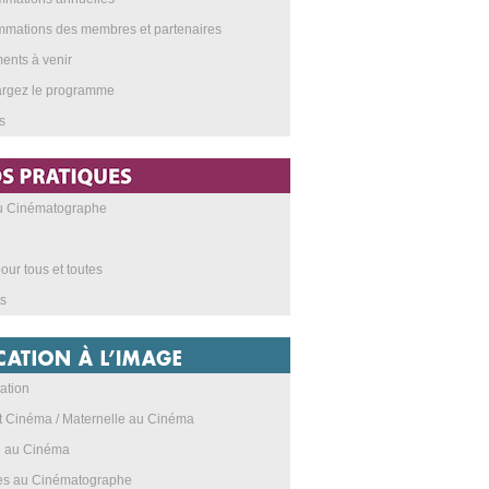
mations des membres et partenaires
nts à venir
argez le programme
s
au Cinématographe
our tous et toutes
s
ation
t Cinéma / Maternelle au Cinéma
e au Cinéma
res au Cinématographe