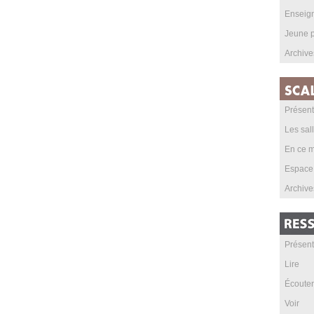
Enseig
Jeune p
Archive
Présent
Les sal
En ce m
Espace
Archive
Présent
Lire
Écouter
Voir