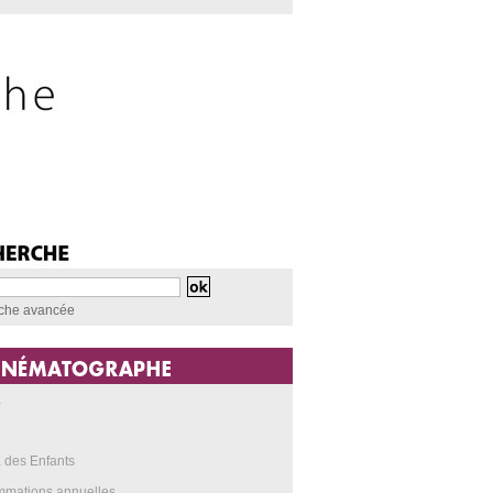
che avancée
a
 des Enfants
mmations annuelles