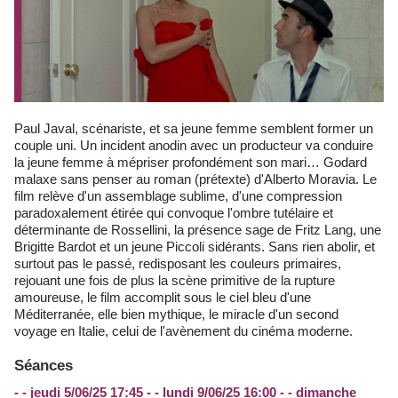
Paul Javal, scénariste, et sa jeune femme semblent former un
couple uni. Un incident anodin avec un producteur va conduire
la jeune femme à mépriser profondément son mari… Godard
malaxe sans penser au roman (prétexte) d'Alberto Moravia. Le
film relève d'un assemblage sublime, d'une compression
paradoxalement étirée qui convoque l'ombre tutélaire et
déterminante de Rossellini, la présence sage de Fritz Lang, une
Brigitte Bardot et un jeune Piccoli sidérants. Sans rien abolir, et
surtout pas le passé, redisposant les couleurs primaires,
rejouant une fois de plus la scène primitive de la rupture
amoureuse, le film accomplit sous le ciel bleu d'une
Méditerranée, elle bien mythique, le miracle d'un second
voyage en Italie, celui de l'avènement du cinéma moderne.
Séances
- - jeudi 5/06/25 17:45 - - lundi 9/06/25 16:00 - - dimanche