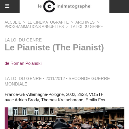
ACCUEIL
>
LE CINÉMATOGRAPHE
>
ARCHIVES
>
PROGRAMMATIONS ANNUELLES
>
LA LOI DU GENRE
LA LOI DU GENRE
Le Pianiste (The Pianist)
de Roman Polanski
LA LOI DU GENRE • 2011/2012 • SECONDE GUERRE
MONDIALE
France-GB-Allemagne-Pologne, 2002, 2h28, VOSTF
avec Adrien Brody, Thomas Kretschmann, Emilia Fox