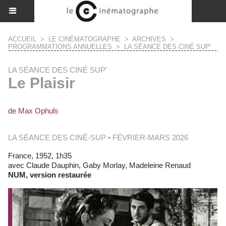
ACCUEIL
>
LE CINÉMATOGRAPHE
>
ARCHIVES
>
PROGRAMMATIONS ANNUELLES
>
LA SÉANCE DES CINÉ SUP'
LA SÉANCE DES CINÉ SUP'
Le Plaisir
de Max Ophuls
LA SÉANCE DES CINÉ-SUP • FÉVRIER-MARS 2026
France, 1952, 1h35
avec Claude Dauphin, Gaby Morlay, Madeleine Renaud
NUM, version restaurée