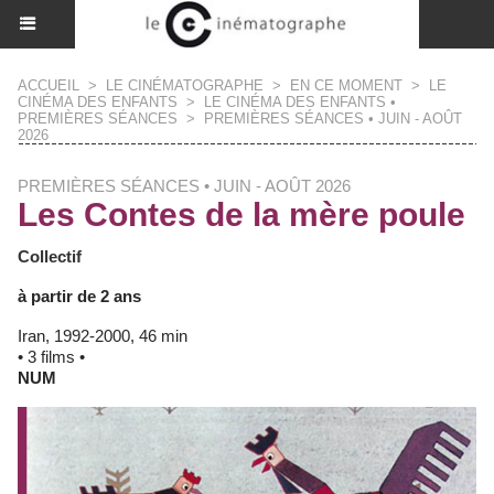
ACCUEIL
>
LE CINÉMATOGRAPHE
>
EN CE MOMENT
>
LE
CINÉMA DES ENFANTS
>
LE CINÉMA DES ENFANTS •
PREMIÈRES SÉANCES
>
PREMIÈRES SÉANCES • JUIN - AOÛT
2026
PREMIÈRES SÉANCES • JUIN - AOÛT 2026
Les Contes de la mère poule
Collectif
à partir de 2 ans
Iran, 1992-2000, 46 min
• 3 films •
NUM