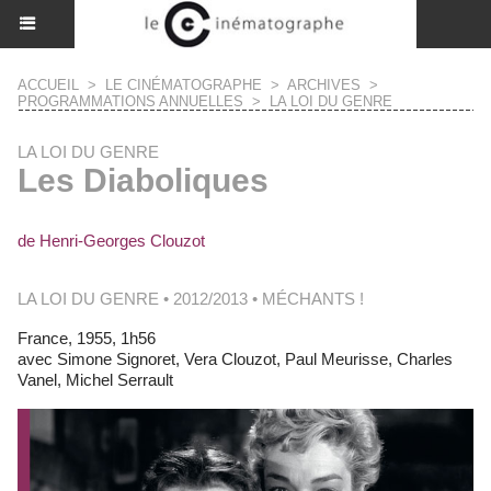
ACCUEIL
>
LE CINÉMATOGRAPHE
>
ARCHIVES
>
PROGRAMMATIONS ANNUELLES
>
LA LOI DU GENRE
LA LOI DU GENRE
Les Diaboliques
de Henri-Georges Clouzot
LA LOI DU GENRE • 2012/2013 • MÉCHANTS !
France, 1955, 1h56
avec Simone Signoret, Vera Clouzot, Paul Meurisse, Charles
Vanel, Michel Serrault