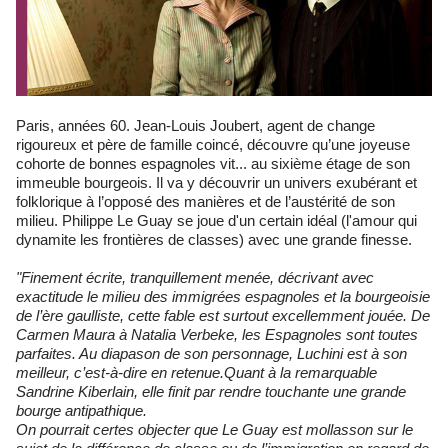
Paris, années 60. Jean-Louis Joubert, agent de change
rigoureux et père de famille coincé, découvre qu’une joyeuse
cohorte de bonnes espagnoles vit... au sixième étage de son
immeuble bourgeois. Il va y découvrir un univers exubérant et
folklorique à l’opposé des manières et de l’austérité de son
milieu. Philippe Le Guay se joue d'un certain idéal (l'amour qui
dynamite les frontières de classes) avec une grande finesse.
"Finement écrite, tranquillement menée, décrivant avec
exactitude le milieu des immigrées espagnoles et la bourgeoisie
de l’ère gaulliste, cette fable est surtout excellemment jouée. De
Carmen Maura à Natalia Verbeke, les Espagnoles sont toutes
parfaites. Au diapason de son personnage, Luchini est à son
meilleur, c’est-à-dire en retenue.Quant à la remarquable
Sandrine Kiberlain, elle finit par rendre touchante une grande
bourge antipathique.
On pourrait certes objecter que Le Guay est mollasson sur le