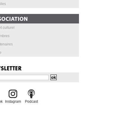
iles
t culturel
mbres
tenaires
e
ok
Instagram
Podcast