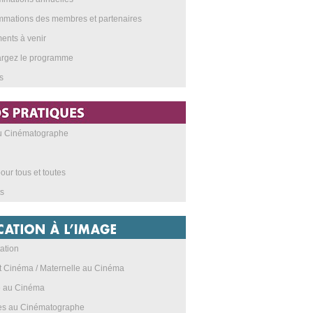
mations des membres et partenaires
nts à venir
argez le programme
s
au Cinématographe
our tous et toutes
s
ation
t Cinéma / Maternelle au Cinéma
e au Cinéma
res au Cinématographe