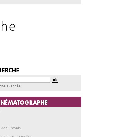
che avancée
a
 des Enfants
mmations annuelles