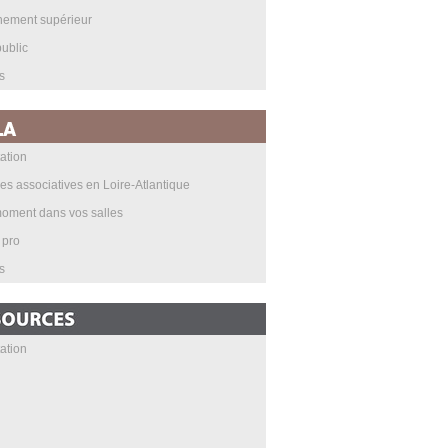
nement supérieur
ublic
s
ation
les associatives en Loire-Atlantique
oment dans vos salles
 pro
s
ation