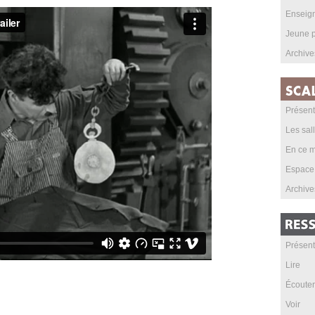
Enseig
Jeune p
Archive
Présent
Les sal
En ce m
Espace
Archive
Présent
Lire
Écouter
Voir