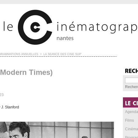
GRAMMATIONS ANNUELLES
>
LA SÉANCE DES CINÉ SUP'
(Modern Times)
Recher
23
 J. Stanford
Agend
Films
Cinéma
Progra