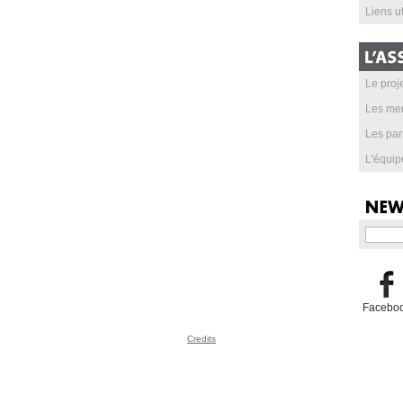
Liens ut
Le proje
Les me
Les par
L'équip
Facebo
Credits