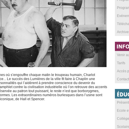
Program
Evéneme
Téléch
Archive
Venir 
Tarifs
Accès p
es où s’engouffre chaque matin le troupeau humain, Charlot
ce... Le succès des Lumières de la ville fit faire à Chaplin une
Contact
sonnalités qui l’aidèrent à prendre conscience du devenir du
pamphlet contre la civilisation industrielle où l’on retrouve des accents
éservée au patron tout puissant, le reste n’est que borborygmes,
formes. Les extraordinaires numéros burlesques dans l’usine sont
iconique, de Hall et Spencer.
Présent
Ecole e
Collèg
Scolai