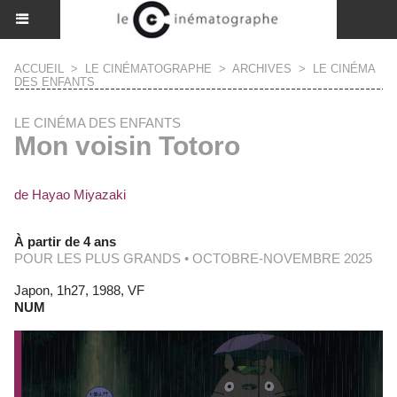
ACCUEIL
>
LE CINÉMATOGRAPHE
>
ARCHIVES
>
LE CINÉMA
DES ENFANTS
LE CINÉMA DES ENFANTS
Mon voisin Totoro
de Hayao Miyazaki
À partir de 4 ans
POUR LES PLUS GRANDS • OCTOBRE-NOVEMBRE 2025
Japon, 1h27, 1988, VF
NUM