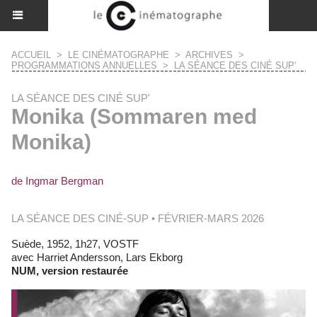
ACCUEIL
>
LE CINÉMATOGRAPHE
>
ARCHIVES
>
PROGRAMMATIONS ANNUELLES
>
LA SÉANCE DES CINÉ SUP'
LA SÉANCE DES CINÉ SUP'
Monika (Sommaren med
Monika)
de Ingmar Bergman
LA SÉANCE DES CINÉ-SUP • FÉVRIER-MARS 2026
Suède, 1952, 1h27, VOSTF
avec Harriet Andersson, Lars Ekborg
NUM, version restaurée