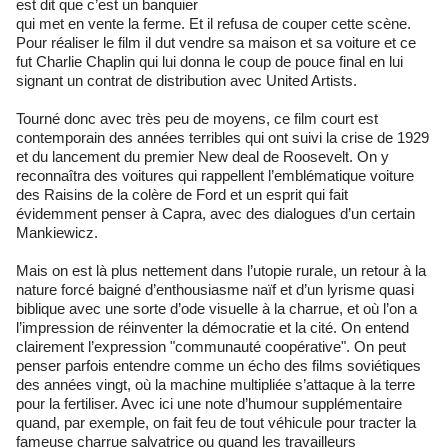
est dit que c’est un banquier
qui met en vente la ferme. Et il refusa de couper cette scène.
Pour réaliser le film il dut vendre sa maison et sa voiture et ce
fut Charlie Chaplin qui lui donna le coup de pouce final en lui
signant un contrat de distribution avec United Artists.
Tourné donc avec très peu de moyens, ce film court est
contemporain des années terribles qui ont suivi la crise de 1929
et du lancement du premier New deal de Roosevelt. On y
reconnaîtra des voitures qui rappellent l’emblématique voiture
des Raisins de la colère de Ford et un esprit qui fait
évidemment penser à Capra, avec des dialogues d’un certain
Mankiewicz.
Mais on est là plus nettement dans l’utopie rurale, un retour à la
nature forcé baigné d’enthousiasme naïf et d’un lyrisme quasi
biblique avec une sorte d’ode visuelle à la charrue, et où l’on a
l’impression de réinventer la démocratie et la cité. On entend
clairement l’expression "communauté coopérative". On peut
penser parfois entendre comme un écho des films soviétiques
des années vingt, où la machine multipliée s’attaque à la terre
pour la fertiliser. Avec ici une note d’humour supplémentaire
quand, par exemple, on fait feu de tout véhicule pour tracter la
fameuse charrue salvatrice ou quand les travailleurs