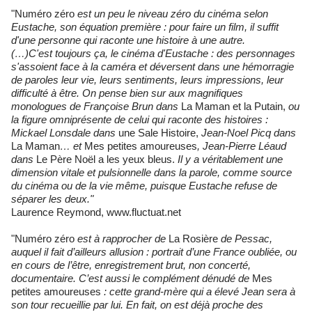
"Numéro zéro
est un peu le niveau zéro du cinéma selon
Eustache, son équation première : pour faire un film, il suffit
d'une personne qui raconte une histoire à une autre.
(…)C'est toujours ça, le cinéma d'Eustache : des personnages
s'assoient face à la caméra et déversent dans une hémorragie
de paroles leur vie, leurs sentiments, leurs impressions, leur
difficulté à être. On pense bien sur aux magnifiques
monologues de Françoise Brun dans
La Maman et la Putain,
ou
la figure omniprésente de celui qui raconte des histoires :
Mickael Lonsdale dans
une Sale Histoire,
Jean-Noel Picq dans
La Maman
… et
Mes petites amoureuses
, Jean-Pierre Léaud
dans
Le Père Noël a les yeux bleus.
Il y a véritablement une
dimension vitale et pulsionnelle dans la parole, comme source
du cinéma ou de la vie même, puisque Eustache refuse de
séparer les deux."
Laurence Reymond, www.fluctuat.net
"Numéro zéro
est à rapprocher de
La Rosière
de Pessac,
auquel il fait d’ailleurs allusion : portrait d’une France oubliée, ou
en cours de l’être, enregistrement brut, non concerté,
documentaire. C’est aussi le complément dénudé de
Mes
petites amoureuses
: cette grand-mère qui a élevé Jean sera à
son tour recueillie par lui. En fait, on est déjà proche des