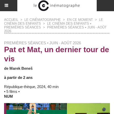
ACCUEIL
>
LE CINÉMATOGRAPHE
>
EN CE MOMENT
>
LE
CINÉMA DES ENFANTS
>
LE CINÉMA DES ENFANTS •
PREMIÈRES SÉANCES
>
PREMIÈRES SÉANCES • JUIN - AOÛT
2026
PREMIÈRES SÉANCES • JUIN - AOÛT 2026
Pat et Mat, un dernier tour de
vis
de Marek Beneš
à partir de 2 ans
République-thèque, 2024, 40 min
• 5 films •
NUM