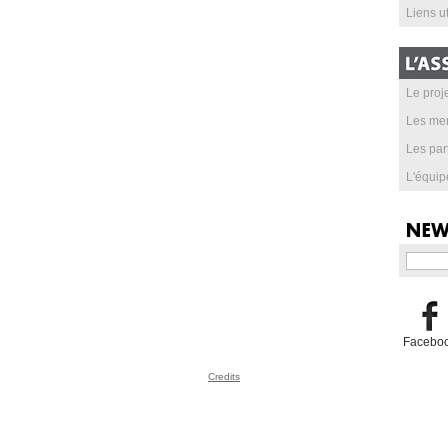
Liens ut
Le proje
Les me
Les par
L'équip
Facebo
Credits