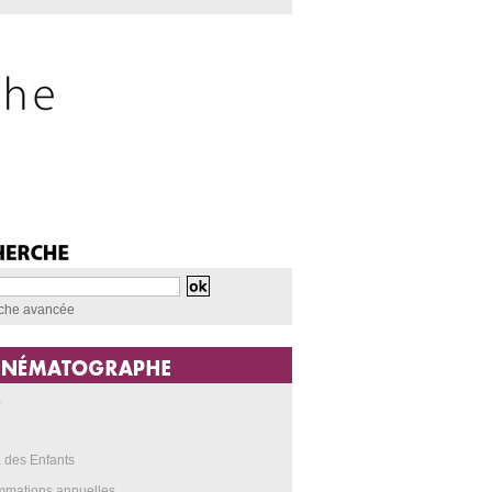
che avancée
a
 des Enfants
mmations annuelles