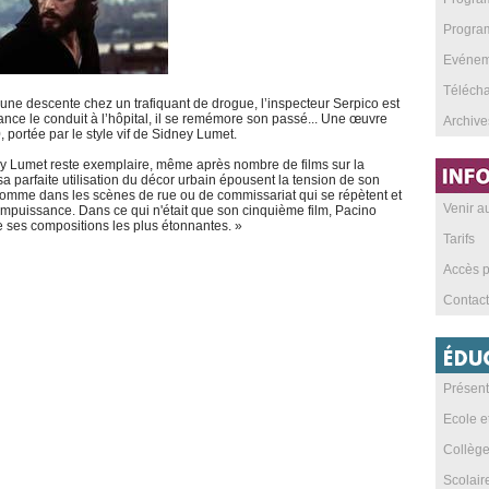
Program
Evéneme
Téléch
à une descente chez un trafiquant de drogue, l’inspecteur Serpico est
nce le conduit à l’hôpital, il se remémore son passé... Une œuvre
Archive
ortée par le style vif de Sidney Lumet.
dney Lumet reste exemplaire, même après nombre de films sur la
sa parfaite utilisation du décor urbain épousent la tension de son
omme dans les scènes de rue ou de commissariat qui se répètent et
Venir 
impuissance. Dans ce qui n'était que son cinquième film, Pacino
de ses compositions les plus étonnantes. »
Tarifs
Accès p
Contact
Présent
Ecole e
Collèg
Scolai