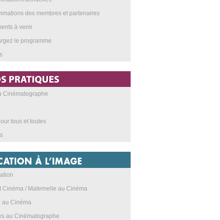
mations des membres et partenaires
nts à venir
argez le programme
s
au Cinématographe
our tous et toutes
s
ation
t Cinéma / Maternelle au Cinéma
e au Cinéma
res au Cinématographe