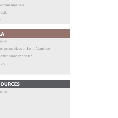
nement supérieur
ublic
s
ation
les associatives en Loire-Atlantique
oment dans vos salles
 pro
s
ation