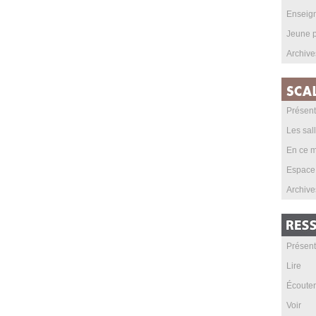
Enseig
Jeune p
Archive
Présent
Les sal
En ce m
Espace
Archive
Présent
Lire
Écouter
Voir