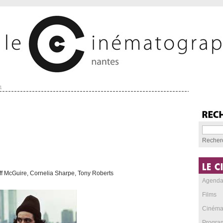
1
Recher
ff McGuire, Cornelia Sharpe, Tony Roberts
Agend
Films
Cinéma
Progra