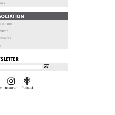
iles
t culturel
mbres
tenaires
e
ok
Instagram
Podcast