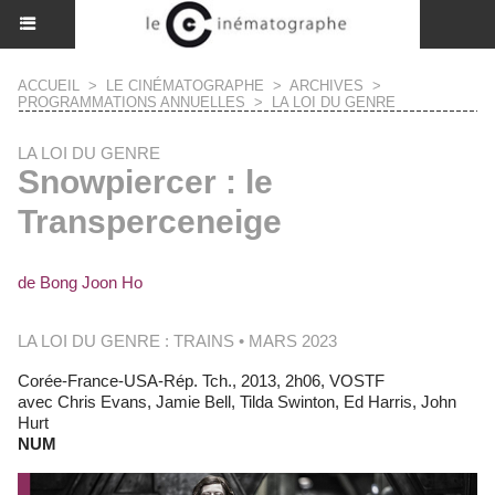
ACCUEIL
>
LE CINÉMATOGRAPHE
>
ARCHIVES
>
PROGRAMMATIONS ANNUELLES
>
LA LOI DU GENRE
LA LOI DU GENRE
Snowpiercer : le
Transperceneige
de Bong Joon Ho
LA LOI DU GENRE : TRAINS • MARS 2023
Corée-France-USA-Rép. Tch., 2013, 2h06, VOSTF
avec Chris Evans, Jamie Bell, Tilda Swinton, Ed Harris, John
Hurt
NUM