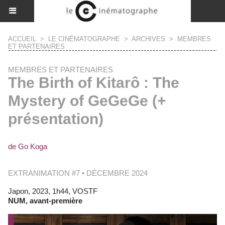
ACCUEIL
>
LE CINÉMATOGRAPHE
>
ARCHIVES
>
MEMBRES
ET PARTENAIRES
MEMBRES ET PARTENAIRES
The Birth of Kitarô : The
Mystery of GeGeGe (+
présentation)
de Go Koga
EXTRANIMATION #7 • DÉCEMBRE 2024
Japon, 2023, 1h44, VOSTF
NUM, avant-première