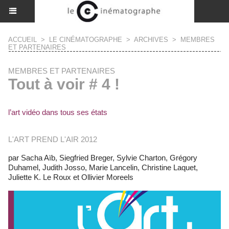
ACCUEIL
>
LE CINÉMATOGRAPHE
>
ARCHIVES
>
MEMBRES
ET PARTENAIRES
MEMBRES ET PARTENAIRES
Tout à voir # 4 !
l’art vidéo dans tous ses états
L'ART PREND L'AIR 2012
par Sacha Aïb, Siegfried Breger, Sylvie Charton, Grégory
Duhamel, Judith Josso, Marie Lancelin, Christine Laquet,
Juliette K. Le Roux et Ollivier Moreels