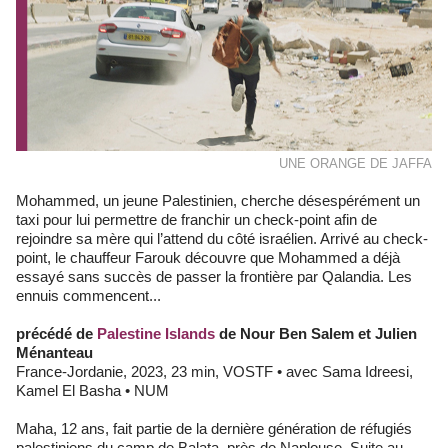
UNE ORANGE DE JAFFA
Mohammed, un jeune Palestinien, cherche désespérément un
taxi pour lui permettre de franchir un check-point afin de
rejoindre sa mère qui l’attend du côté israélien. Arrivé au check-
point, le chauffeur Farouk découvre que Mohammed a déjà
essayé sans succès de passer la frontière par Qalandia. Les
ennuis commencent...
précédé de
Palestine Islands
de Nour Ben Salem et Julien
Ménanteau
France-Jordanie, 2023, 23 min, VOSTF • avec Sama Idreesi,
Kamel El Basha • NUM
Maha, 12 ans, fait partie de la dernière génération de réfugiés
palestiniens du camp de Balata, près de Naplouse. Suite au