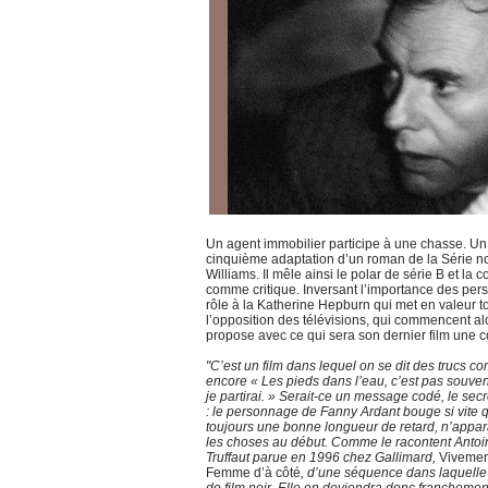
Un agent immobilier participe à une chasse. Un n
cinquième adaptation d’un roman de la Série noi
Williams. Il mêle ainsi le polar de série B et 
comme critique. Inversant l’importance des pers
rôle à la Katherine Hepburn qui met en valeur t
l’opposition des télévisions, qui commencent al
propose avec ce qui sera son dernier film une co
"C’est un film dans lequel on se dit des trucs c
encore « Les pieds dans l’eau, c’est pas souve
je partirai. » Serait-ce un message codé, le secr
: le personnage de Fanny Ardant bouge si vite q
toujours une bonne longueur de retard, n’appara
les choses au début. Comme le racontent Antoi
Truffaut parue en 1996 chez Gallimard,
Vivemen
Femme d’à côté
, d’une séquence dans laquelle 