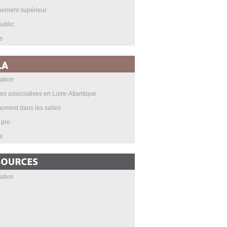
nement supérieur
ublic
s
ation
les associatives en Loire-Atlantique
oment dans les salles
 pro
s
ation