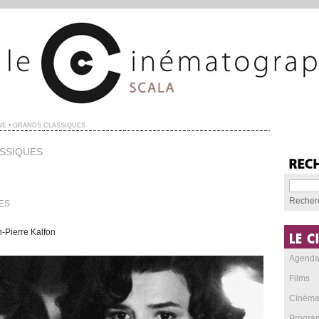
NE • GRANDS CLASSIQUES
ASSIQUES
Recher
ES
n-Pierre Kalfon
Agend
Films
Cinéma
Progra