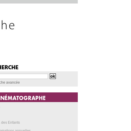
che avancée
a
 des Enfants
mmations annuelles