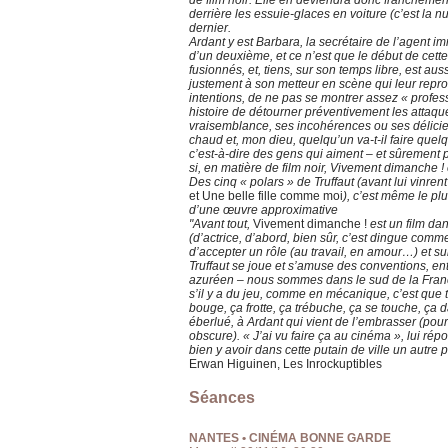
de film noir. Elle en deviendra donc franchemen
derrière les essuie-glaces en voiture (c’est la n
dernier.
Ardant y est Barbara, la secrétaire de l’agent i
d’un deuxième, et ce n’est que le début de cette
fusionnés, et, tiens, sur son temps libre, est au
justement à son metteur en scène qui leur rep
intentions, de ne pas se montrer assez « professi
histoire de détourner préventivement les attaq
vraisemblance, ses incohérences ou ses délicieu
chaud et, mon dieu, quelqu’un va-t-il faire que
c’est-à-dire des gens qui aiment – et sûrement pa
si, en matière de film noir, Vivement dimanche ! e
Des cinq « polars » de Truffaut (avant lui vinrent
et Une belle fille comme moi
), c’est même le plu
d’une œuvre approximative
"Avant tout,
Vivement dimanche !
est un film dan
(d’actrice, d’abord, bien sûr, c’est dingue comme 
d’accepter un rôle (au travail, en amour…) et su
Truffaut se joue et s’amuse des conventions, e
azuréen – nous sommes dans le sud de la Franc
s’il y a du jeu, comme en mécanique, c’est que t
bouge, ça frotte, ça trébuche, ça se touche, ça 
éberlué, à Ardant qui vient de l’embrasser (pour
obscure). « J’ai vu faire ça au cinéma », lui répond
bien y avoir dans cette putain de ville un autre 
Erwan Higuinen, Les Inrockuptibles
Séances
NANTES • CINÉMA BONNE GARDE