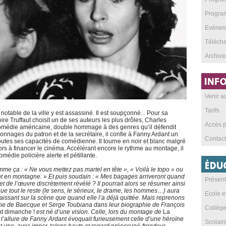
Program
Evéneme
Téléch
Archive
Venir 
Tarifs
otable de la ville y est assassiné. Il est soupçonné... Pour sa
re Truffaut choisit un de ses auteurs les plus drôles, Charles
Accès p
la comédie américaine, double hommage à des genres qu’il défendit
onnages du patron et de la secrétaire, il confie à Fanny Ardant un
Contact
outes ses capacités de comédienne. Il tourne en noir et blanc malgré
ors à financer le cinéma. Accélérant encore le rythme au montage, il
médie policière alerte et pétillante.
omme ça : « Ne vous mettez pas martel en tête », « Voilà le topo » ou
nt en montagne. » Et puis soudain : « Mes bagages arriveront quand
Présent
et de l’œuvre discrètement révélé ? Il pourrait alors se résumer ainsi
ue tout le reste (le sens, le sérieux, le drame, les hommes…) aura
Ecole e
issant sur la scène que quand elle l’a déjà quittée. Mais reprenons
ne de Baecque et Serge Toubiana dans leur biographie de François
Collèg
t dimanche !
est né d’une vision. Celle, lors du montage de
La
l’allure de Fanny Ardant évoquait furieusement celle d’une héroïne
Scolai