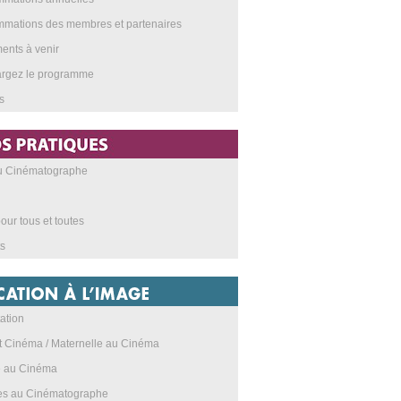
mations des membres et partenaires
nts à venir
argez le programme
s
au Cinématographe
our tous et toutes
s
ation
t Cinéma / Maternelle au Cinéma
e au Cinéma
res au Cinématographe