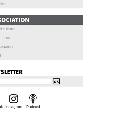
iles
t culturel
mbres
tenaires
e
ok
Instagram
Podcast