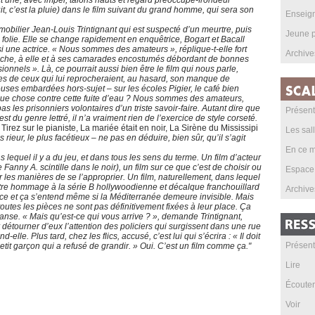
t une, avec imper, talons hauts et regard préoccupé-frondeur
uit, c’est la pluie) dans le film suivant du grand homme, qui sera son
Enseig
mmobilier Jean-Louis Trintignant qui est suspecté d’un meurtre, puis
Jeune p
 folie. Elle se change rapidement en enquêtrice, Bogart et Bacall
ssi une actrice. « Nous sommes des amateurs », réplique-t-elle fort
Archive
roche, à elle et à ses camarades encostumés débordant de bonnes
onnels ». Là, ce pourrait aussi bien être le film qui nous parle,
ues de ceux qui lui reprocheraient, au hasard, son manque de
ses embardées hors-sujet – sur les écoles Pigier, le café bien
lque chose contre cette fuite d’eau ? Nous sommes des amateurs,
s les prisonniers volontaires d’un triste savoir-faire. Autant dire que
Présent
st du genre lettré, il n’a vraiment rien de l’exercice de style corseté.
Tirez sur le pianiste, La mariée était en noir, La Sirène du Mississipi
Les sal
s rieur, le plus facétieux – ne pas en déduire, bien sûr, qu’il s’agit
En ce m
s lequel il y a du jeu, et dans tous les sens du terme. Un film d’acteur
Fanny A. scintille dans le noir), un film sur ce que c’est de choisir ou
Espace
r les manières de se l’approprier. Un film, naturellement, dans lequel
ntre hommage à la série B hollywoodienne et décalque franchouillard
Archive
e et ça s’entend même si la Méditerranée demeure invisible. Mais
outes les pièces ne sont pas définitivement fixées à leur place. Ça
danse. « Mais qu’est-ce qui vous arrive ? », demande Trintignant,
 détourner d’eux l’attention des policiers qui surgissent dans une rue
-elle. Plus tard, chez les flics, accusé, c’est lui qui s’écrira : « Il doit
Présent
petit garçon qui a refusé de grandir. » Oui. C’est un film comme ça."
Lire
Écouter
Voir