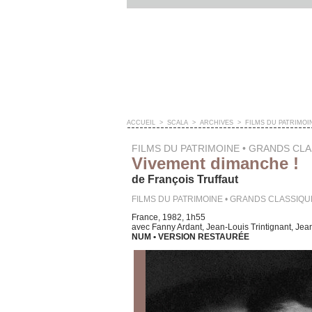
ACCUEIL
>
SCALA
>
ARCHIVES
>
FILMS DU PATRIMOI
FILMS DU PATRIMOINE • GRANDS CL
Vivement dimanche !
de François Truffaut
FILMS DU PATRIMOINE • GRANDS CLASSIQU
France, 1982, 1h55
avec Fanny Ardant, Jean-Louis Trintignant, Jea
NUM • VERSION RESTAURÉE