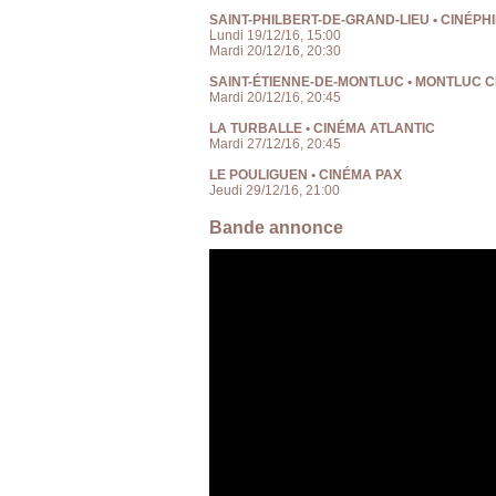
SAINT-PHILBERT-DE-GRAND-LIEU • CINÉPHI
Lundi 19/12/16, 15:00
Mardi 20/12/16, 20:30
SAINT-ÉTIENNE-DE-MONTLUC • MONTLUC 
Mardi 20/12/16, 20:45
LA TURBALLE • CINÉMA ATLANTIC
Mardi 27/12/16, 20:45
LE POULIGUEN • CINÉMA PAX
Jeudi 29/12/16, 21:00
Bande annonce