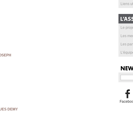
Liens ut
Le proje
Les me
Les par
L'équip
JOSEPH
Facebo
QUES DEMY