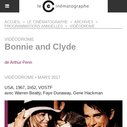
ACCUEIL
>
LE CINÉMATOGRAPHE
>
ARCHIVES
>
PROGRAMMATIONS ANNUELLES
>
VIDÉODROME
VIDÉODROME
Bonnie and Clyde
de Arthur Penn
VIDÉODROME • MARS 2017
USA, 1967, 1h52, VOSTF
avec Warren Beatty, Faye Dunaway, Gene Hackman