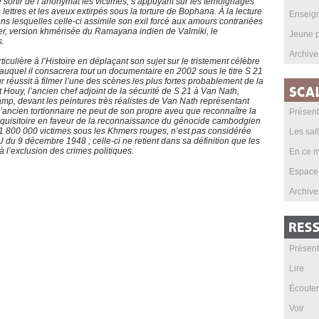
de sortir de l’anonymat les victimes, s’appuyant sur les témoignages
lettres et les aveux extirpés sous la torture de Bophana. À la lecture
Enseig
s lesquelles celle-ci assimile son exil forcé aux amours contrariées
 version khmérisée du Ramayana indien de Valmiki, le
Jeune p
s.
Archive
ticulière à l’Histoire en déplaçant son sujet sur le tristement célèbre
uquel il consacrera tout un documentaire en 2002 sous le titre S 21
réussit à filmer l’une des scènes les plus fortes probablement de la
Houy, l’ancien chef adjoint de la sécurité de S 21 à Van Nath,
camp, devant les peintures très réalistes de Van Nath représentant
’ancien tortionnaire ne peut de son propre aveu que reconnaître la
Présent
réquisitoire en faveur de la reconnaissance du génocide cambodgien
t 1 800 000 victimes sous les Khmers rouges, n’est pas considérée
Les sal
u 9 décembre 1948 ; celle-ci ne retient dans sa définition que les
, à l’exclusion des crimes politiques.
En ce m
Espace
Archive
Présent
Lire
Écouter
Voir