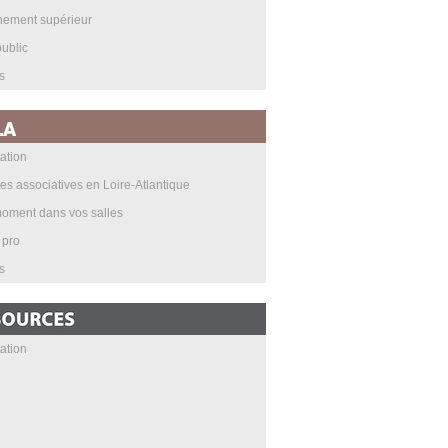
nement supérieur
ublic
s
ation
les associatives en Loire-Atlantique
oment dans vos salles
 pro
s
ation