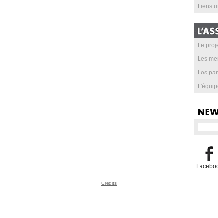
Liens ut
Le proje
Les me
Les par
L'équip
Facebo
Credits