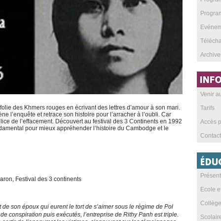
Program
Evéneme
Téléch
Archive
Venir 
folie des Khmers rouges en écrivant des lettres d’amour à son mari.
Tarifs
e l’enquête et retrace son histoire pour l’arracher à l’oubli. Car
ice de l’effacement. Découvert au festival des 3 Continents en 1992
Accès p
ndamental pour mieux appréhender l’histoire du Cambodge et le
Contact
Présent
aron, Festival des 3 continents
Ecole e
Collèg
 de son époux qui eurent le tort de s’aimer sous le régime de Pol
de conspiration puis exécutés, l’entreprise de Rithy Panh est triple.
Scolai