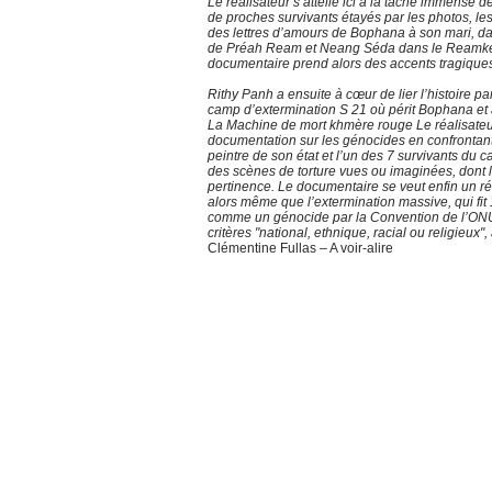
Le réalisateur s’attelle ici à la tâche immense 
de proches survivants étayés par les photos, les 
des lettres d’amours de Bophana à son mari, dan
de Préah Ream et Neang Séda dans le Reamker,
documentaire prend alors des accents tragique
Rithy Panh a ensuite à cœur de lier l’histoire par
camp d’extermination S 21 où périt Bophana et a
La Machine de mort khmère rouge Le réalisateur 
documentation sur les génocides en confrontant 
peintre de son état et l’un des 7 survivants du 
des scènes de torture vues ou imaginées, dont l
pertinence. Le documentaire se veut enfin un 
alors même que l’extermination massive, qui fi
comme un génocide par la Convention de l’ONU d
critères "national, ethnique, racial ou religieux"
Clémentine Fullas – A voir-alire