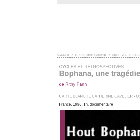
ACCUEIL
>
LE CINÉMATOGRAPHE
>
ARCHIVES
>
CYCL
CYCLES ET RÉTROSPECTIVES
Bophana, une tragédi
de Rithy Panh
CARTE BLANCHE CATHERINE CAVELIER • O
France, 1996, 1h, documentaire