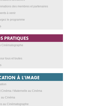
mations des membres et partenaires
nts à venir
argez le programme
s
au Cinématographe
our tous et toutes
s
ation
t Cinéma / Maternelle au Cinéma
e au Cinéma
res au Cinématographe