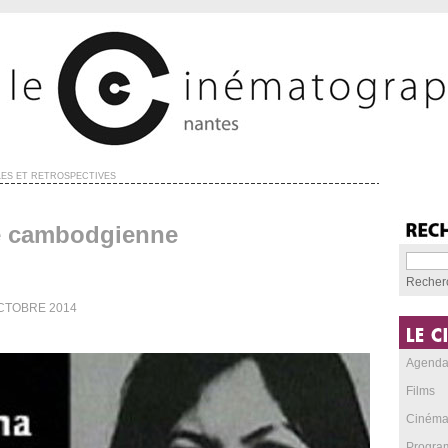
ES ET RÉTROSPECTIVES
e cambodgienne
Recher
CTOBRE 2014
Agend
Films
Cinéma
Progra