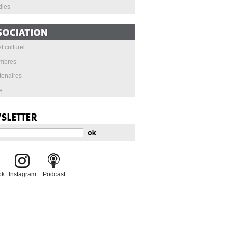
iles
t culturel
mbres
tenaires
e
ok
Instagram
Podcast