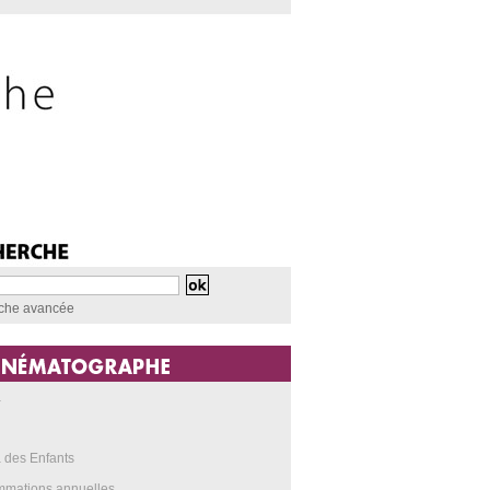
che avancée
a
 des Enfants
mmations annuelles